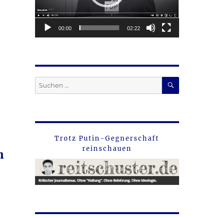
00:00
02:22
SUCHEN
Suche
nach:
Trotz Putin-Gegnerschaft
reinschauen
n