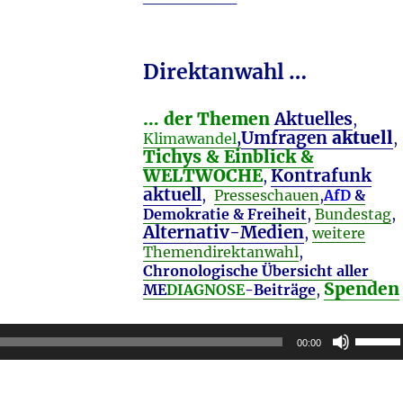
Direktanwahl …
… der Themen
Aktuelles
,
Umfragen
aktuell
Klimawandel
,
,
Tichys & Einblick &
WELTWOCHE
Kontrafunk
,
aktuell
,
Presseschauen
,
AfD
&
Demokratie & Freiheit
,
Bundestag
,
Alternativ-Medien
,
weitere
Themendirektanwahl
,
Chronologische Übersicht aller
Spenden
ME
DIAGNOSE
-Beiträge
,
Pfeilta
00:00
Hoch/R
benutz
_______