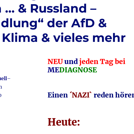
 … & Russland –
dlung“ der AfD &
 Klima & vieles mehr
NEU
und
jeden Tag bei
ME
DIAGNOSE
ell
–
om
Einen
´NAZI`
reden höre
0
Heute: