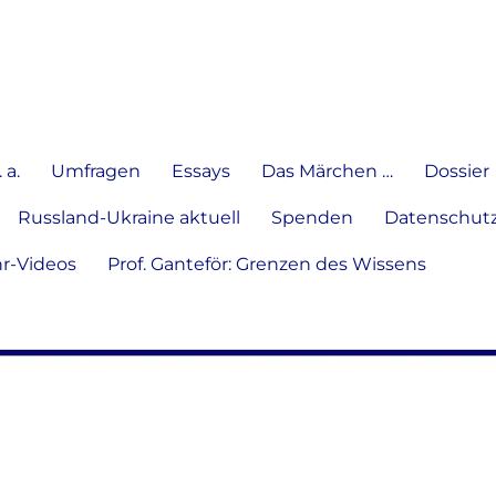
e Meinung in Wort, Schrift und
 a.
Umfragen
Essays
Das Märchen …
Dossier
Russland-Ukraine aktuell
Spenden
Datenschutz
hr-Videos
Prof. Ganteför: Grenzen des Wissens