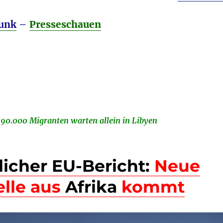
um
die
funk
–
Presseschauen
Lautstä
zu
regeln.
:
90.000 Migranten warten allein in Libyen
licher EU-Bericht:
Neue
lle aus
Afrika
kommt