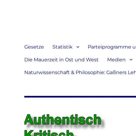
Jeder hat das Recht, sein
verbreiten
Gesetze
Statistik
Parteiprogramme u.
Die Mauerzeit in Ost und West
Medien
Naturwissenschaft & Philosophie: Gaßners Le