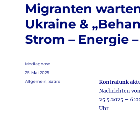
Migranten warten
Ukraine & „Behan
Strom – Energie –
Autor
Mediagnose
________
Veröffentlicht
25. Mai 2025
am
Kategorien
Allgemein
,
Satire
Kontrafunk aktu
Nachrichten v
25.5.2025 – 6:0
Uhr
Audio-
Player