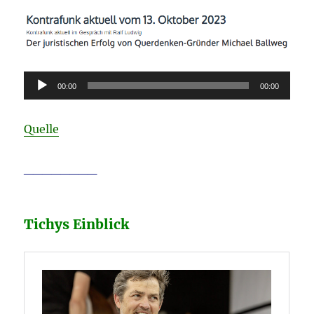
Audio-
00:00
00:00
Player
Quelle
________
Tichys Einblick