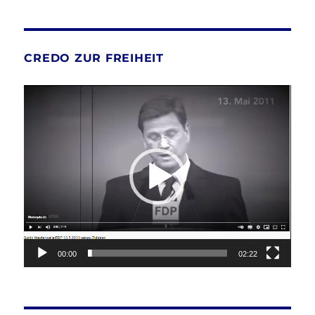
CREDO ZUR FREIHEIT
Video-
Player
00:00
02:22