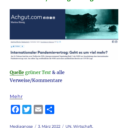
Quelle
grüner
Text
& alle
Verweise/Kommentare
Mehr
F
T
E
T
a
w
m
ei
c
it
ai
le
Autor
Veröffentlicht
Kategorien
Mediagnose
3. März 2022
UN
,
Wirtschaft
,