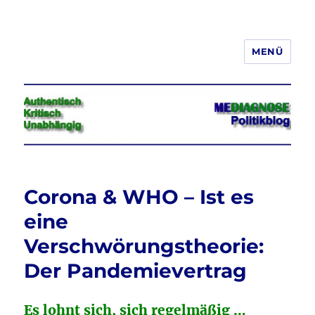
MENÜ
Jeder hat das Recht, seine
Meinung in Wort, Schrift und Bild
frei zu äußern und zu verbreiten
Corona & WHO – Ist es
eine
Verschwörungstheorie:
Der Pandemievertrag
Es lohnt sich, sich regelmäßig …