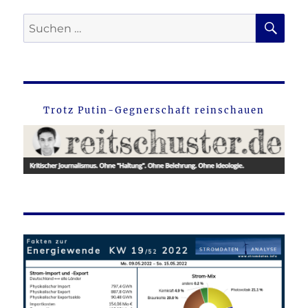
SU
Suche
nach:
Trotz Putin-Gegnerschaft reinschauen