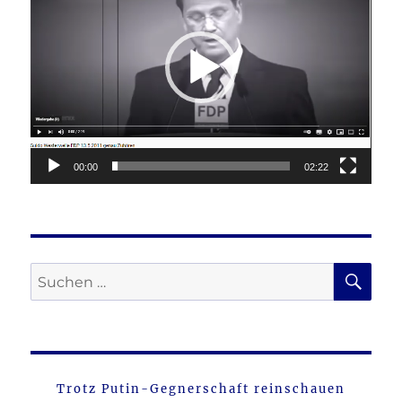
00:00
02:22
SU
Suche
nach:
Trotz Putin-Gegnerschaft reinschauen