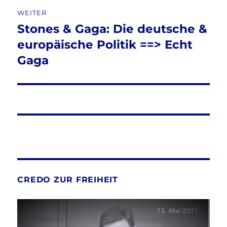
WEITER
Stones & Gaga: Die deutsche &
Nächster
Beitrag:
europäische Politik ==> Echt
Gaga
CREDO ZUR FREIHEIT
Video-
Player