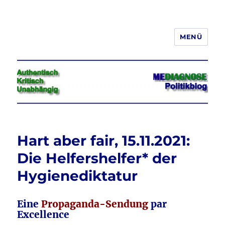
MENÜ
Jeder hat das Recht, seine
Meinung in Wort, Schrift und Bild
frei zu äußern und zu verbreiten
Hart aber fair, 15.11.2021:
Die Helfershelfer* der
Hygienediktatur
Eine
Propaganda-Sendung
par
Excellence