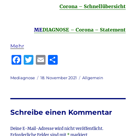
Corona – Schnellübersicht
ME
DIAGNOSE – Corona – Statement
Mehr
F
T
E
T
a
w
m
ei
c
it
ai
le
Autor
Veröffentlicht
Kategorien
Mediagnose
18. November 2021
Allgemein
am
e
te
l
n
b
r
o
Schreibe einen Kommentar
o
k
Deine E-Mail-Adresse wird nicht veröffentlicht.
Erforderliche Felder sind mit
*
markiert