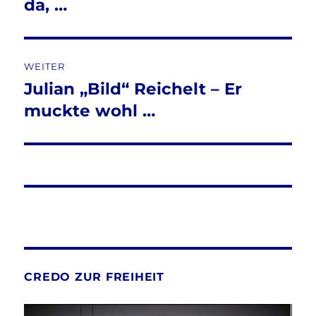
Beitrag:
da, …
WEITER
Julian „Bild“ Reichelt – Er
Nächster
Beitrag:
muckte wohl …
CREDO ZUR FREIHEIT
Video-