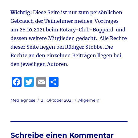
Wichtig:
Diese Seite ist nur zum persönlichen
Gebrauch der Teilnehmer meines Vortrages
am 28.10.2021 beim Rotary-Club-Boppard und
dessen weitere Mitglieder gedacht. Alle Rechte
dieser Seite liegen bei Rüdiger Stobbe. Die
Rechte an den einzelnen Beiträgen liegen bei
den jeweiligen Autoren.
F
T
E
T
a
w
m
ei
c
it
ai
le
Autor
Veröffentlicht
Kategorien
Mediagnose
21. Oktober 2021
Allgemein
am
e
te
l
n
b
r
o
Schreibe einen Kommentar