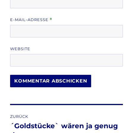
E-MAIL-ADRESSE
*
WEBSITE
Beitragsnavigation
ZURÜCK
´Goldstücke` wären ja genug
Vorheriger