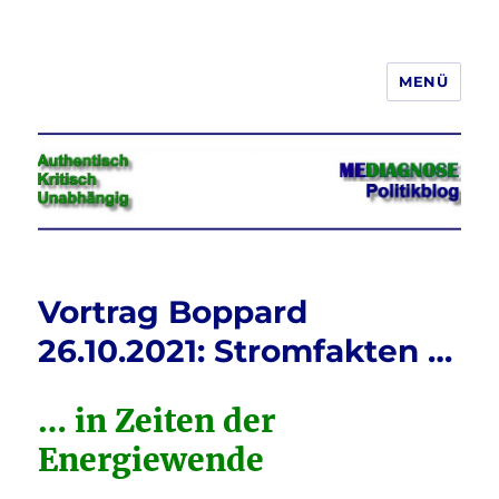
MENÜ
Jeder hat das Recht, seine
Meinung in Wort, Schrift und Bild
frei zu äußern und zu verbreiten
Vortrag Boppard
26.10.2021: Stromfakten …
… in Zeiten der
Energiewende