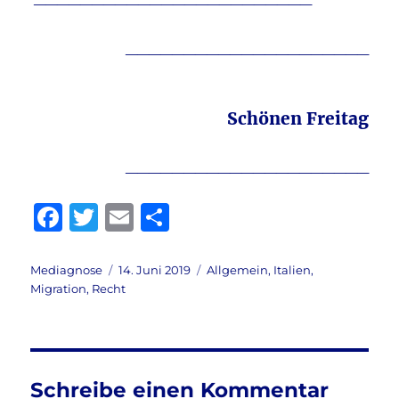
_____________________
Schönen Freitag
_____________________
F
T
E
T
a
w
m
ei
c
it
ai
le
Autor
Veröffentlicht
Kategorien
Mediagnose
14. Juni 2019
Allgemein
,
Italien
,
am
Migration
,
Recht
e
te
l
n
b
r
o
o
Schreibe einen Kommentar