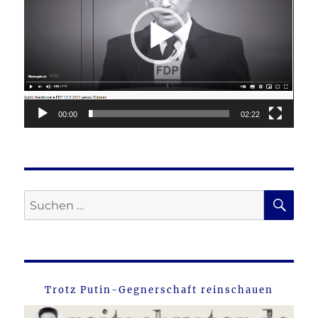
00:00
02:22
SU
Suche
nach:
Trotz Putin-Gegnerschaft reinschauen