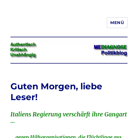
MENÜ
Jeder hat das Recht, seine
Meinung in Wort, Schrift und Bild
frei zu äußern und zu verbreiten
Guten Morgen, liebe
Leser!
Italiens Regierung verschärft ihre Gangart
…
… gegen Hilfsorganisationen, die Flüchtlinge aus