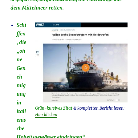
dem Mittelmeer retten.
Schi
ffen
, die
„oh
ne
Gen
eh
mig
ung
in
Grün-kursives Zitat
& kompletten Bericht lesen:
itali
Hier klicken
enis
che
Hoheitsgewässer eindringen“,