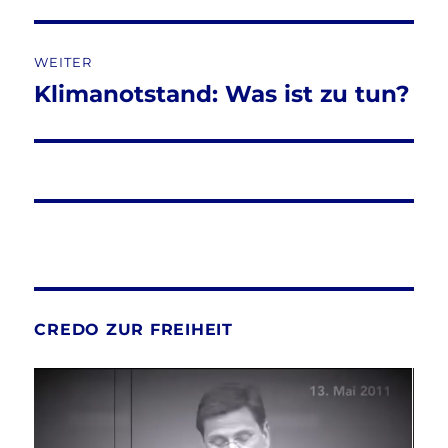
Beitrag:
WEITER
Klimanotstand: Was ist zu tun?
Nächster
Beitrag:
CREDO ZUR FREIHEIT
Video-
Player