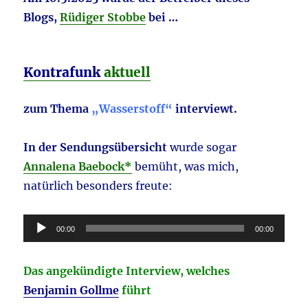
Blogs,
Rüdiger Stobbe
bei …
Kontrafunk
aktuell
zum Thema
„Wasserstoff“
interviewt.
In der Sendungsübersicht
wurde sogar
Annalena Baebock*
bemüht, was mich,
natürlich besonders freute:
Audio-
00:00
00:00
Player
Das angekündigte Interview, welches
Benjamin Gollme
führt