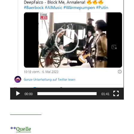
00:00
01:41
________
**
Quelle