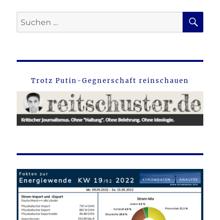
SU
Suche
nach:
Trotz Putin-Gegnerschaft reinschauen