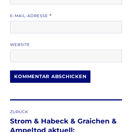
E-MAIL-ADRESSE
*
WEBSITE
Beitragsnavigation
ZURÜCK
Strom & Habeck & Graichen &
Vorheriger
Beitrag:
Ampeltod aktuell: