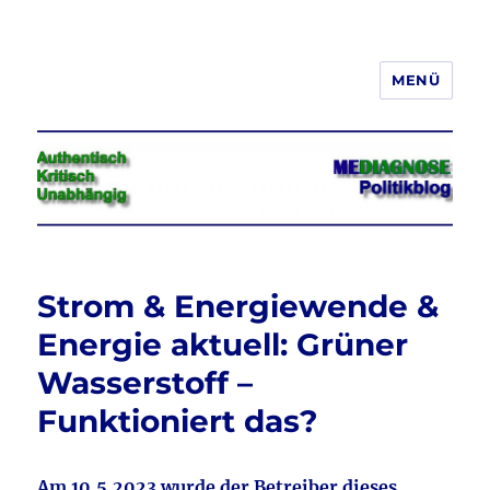
MENÜ
Jeder hat das Recht, seine
Meinung in Wort, Schrift und Bild
frei zu äußern und zu verbreiten
Strom & Energiewende &
Energie aktuell: Grüner
Wasserstoff –
Funktioniert das?
Am 10.5.2023 wurde der Betreiber dieses