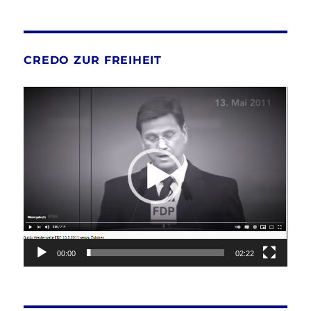
CREDO ZUR FREIHEIT
Video-
Player
00:00
02:22