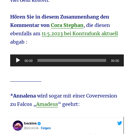
Hören Sie in diesem Zusammenhang den
Kommentar von
Cora Stephan
, die diesen
ebenfalls am
11.5.2023 bei Kontrafunk aktuell
abgab :
Audio-
00:00
00:00
Player
________
*
Annalena
wird sogar mit einer Coverversion
zu Falcos „
Amadeus
“ geehrt:
Video-
Player