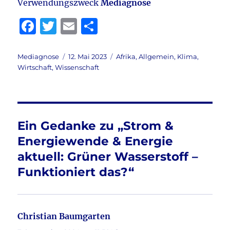
Verwendungszweck
Mediagnose
F
T
E
T
a
w
m
ei
c
it
ai
le
Autor
Veröffentlicht
Kategorien
Mediagnose
12. Mai 2023
Afrika
,
Allgemein
,
Klima
,
am
Wirtschaft
,
Wissenschaft
e
te
l
n
b
r
o
o
Ein Gedanke zu „Strom &
k
Energiewende & Energie
aktuell: Grüner Wasserstoff –
Funktioniert das?“
Christian Baumgarten
sagt: