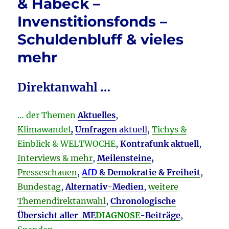
& Habeck –
Invenstitionsfonds –
Schuldenbluff & vieles
mehr
Direktanwahl …
… der Themen
Aktuelles
,
Klimawandel
,
Umfragen
aktuell
,
Tichys &
Einblick & WELTWOCHE
,
Kontrafunk aktuell
,
Interviews & mehr
,
Meilensteine
,
Presseschauen
,
AfD
& Demokratie & Freiheit
,
Bundestag
,
Alternativ-Medien
,
weitere
Themendirektanwahl
,
Chronologische
Übersicht aller ME
DIAGNOSE
-Beiträge
,