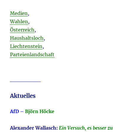
Medien
,
Wahlen
,
Österreich
,
Haushaltsloch
,
Liechtenstein
,
Parteienlandschaft
________
Aktuelles
AfD –
Björn Höcke
Alexander Wallasch:
Ein Versuch, es besser zu