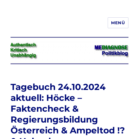
MENÜ
Jeder hat das Recht, seine
Meinung in Wort, Schrift und Bild
frei zu äußern und zu verbreiten
Tagebuch 24.10.2024
aktuell: Höcke –
Faktencheck &
Regierungsbildung
Österreich & Ampeltod !?