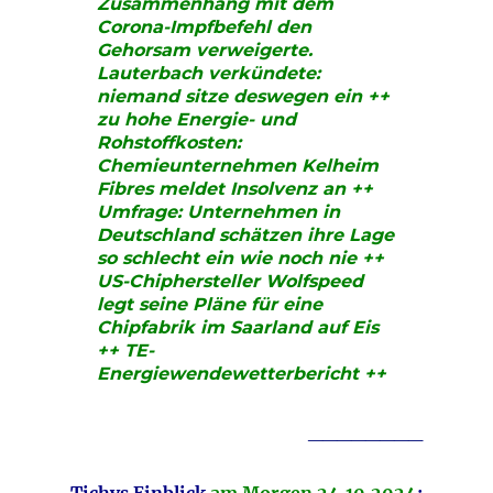
Zusammenhang mit dem
Corona-Impfbefehl den
Gehorsam verweigerte.
Lauterbach verkündete:
niemand sitze deswegen ein ++
zu hohe Energie- und
Rohstoffkosten:
Chemieunternehmen Kelheim
Fibres meldet Insolvenz an ++
Umfrage: Unternehmen in
Deutschland schätzen ihre Lage
so schlecht ein wie noch nie ++
US-Chiphersteller Wolfspeed
legt seine Pläne für eine
Chipfabrik im Saarland auf Eis
++ TE-
Energiewendewetterbericht ++
________
Tichys Einblick
am Morgen 24.10
.2024
: