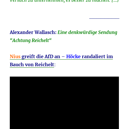
Versuch zu unternehmen, es besser zu machen: […]
________
Alexander Wallasch:
Eine denkwürdige Sendung
“Achtung Reichelt“
Nius
greift die AfD an –
Höcke
randaliert im
Bauch von Reichelt
: