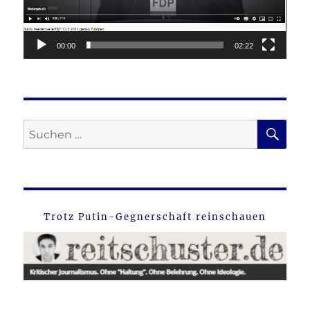
00:00
02:22
SU
Suche
nach:
Trotz Putin-Gegnerschaft reinschauen