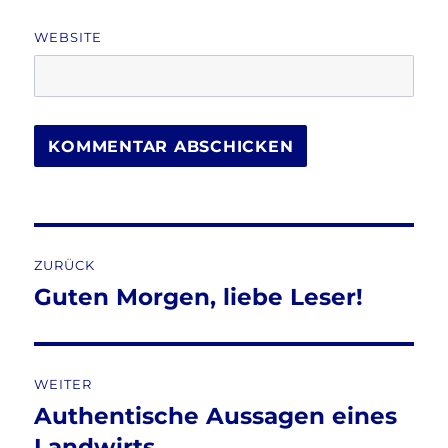
WEBSITE
Beitragsnavigation
ZURÜCK
Guten Morgen, liebe Leser!
Vorheriger
Beitrag:
WEITER
Authentische Aussagen eines
Nächster
Beitrag:
Landwirts