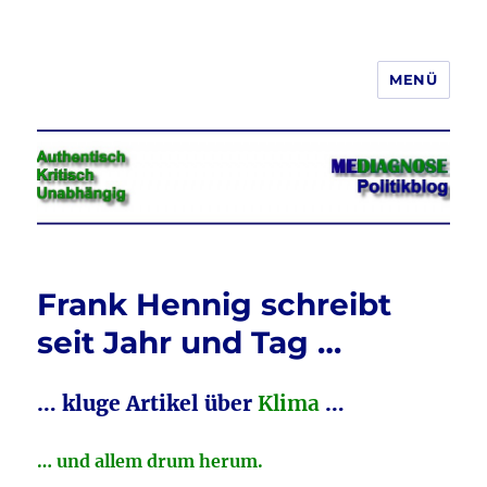
MENÜ
Jeder hat das Recht, seine
Meinung in Wort, Schrift und Bild
frei zu äußern und zu verbreiten
Frank Hennig schreibt
seit Jahr und Tag …
… kluge Artikel über
Klima
…
… und allem drum herum.