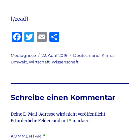
_____________________
[/read]
F
T
E
T
a
w
m
ei
c
it
ai
le
Autor
Veröffentlicht
Kategorien
Mediagnose
22. April 2019
Deutschland
,
Klima
,
am
Umwelt
,
Wirtschaft
,
Wissenschaft
e
te
l
n
b
r
o
o
Schreibe einen Kommentar
k
Deine E-Mail-Adresse wird nicht veröffentlicht.
Erforderliche Felder sind mit
*
markiert
KOMMENTAR
*