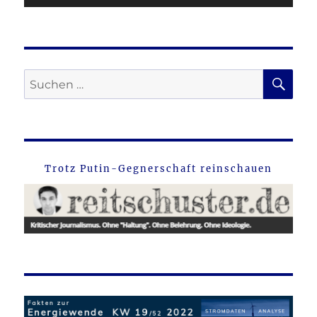
SU
Suche
nach:
Trotz Putin-Gegnerschaft reinschauen