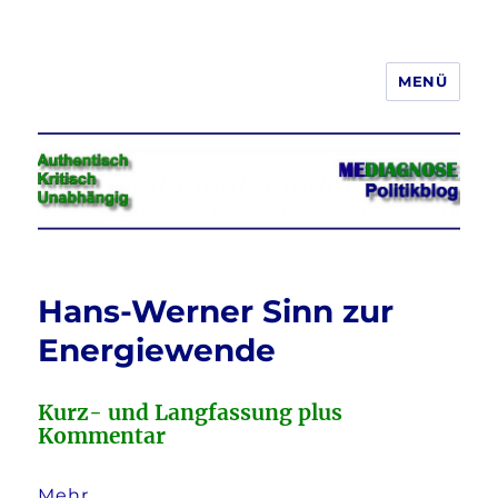
MENÜ
Jeder hat das Recht, seine
Meinung in Wort, Schrift und Bild
frei zu äußern und zu verbreiten
Hans-Werner Sinn zur
Energiewende
Kurz- und Langfassung plus
Kommentar
Mehr