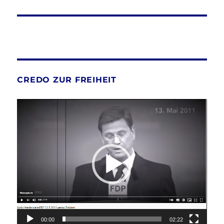
CREDO ZUR FREIHEIT
Video-
Player
00:00
02:22