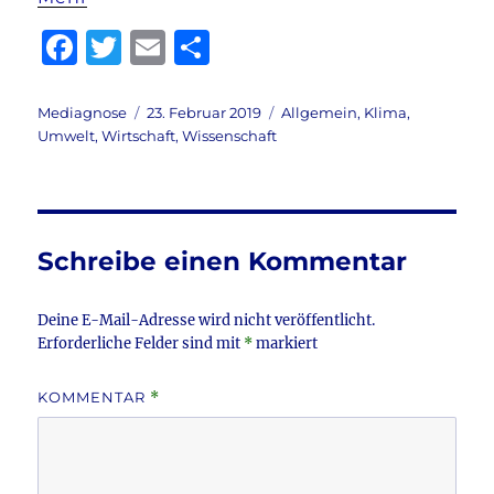
F
T
E
T
a
w
m
ei
c
it
ai
le
Autor
Veröffentlicht
Kategorien
Mediagnose
23. Februar 2019
Allgemein
,
Klima
,
am
Umwelt
,
Wirtschaft
,
Wissenschaft
e
te
l
n
b
r
o
o
Schreibe einen Kommentar
k
Deine E-Mail-Adresse wird nicht veröffentlicht.
Erforderliche Felder sind mit
*
markiert
KOMMENTAR
*