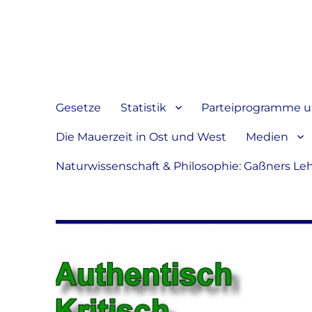
Jeder hat das Recht, sein
verbreiten
Gesetze
Statistik
Parteiprogramme u.
Die Mauerzeit in Ost und West
Medien
Naturwissenschaft & Philosophie: Gaßners Le