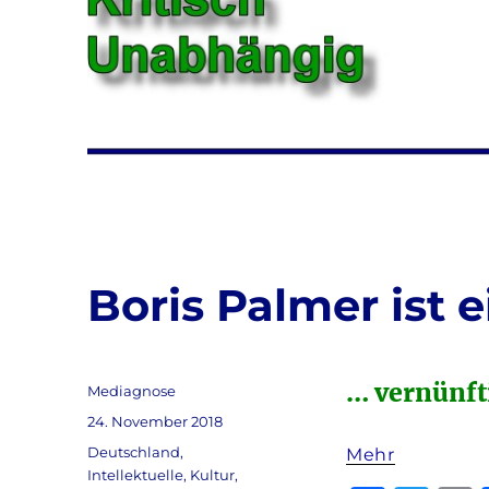
Boris Palmer ist e
… vernünft
Autor
Mediagnose
Veröffentlicht
24. November 2018
am
Kategorien
Deutschland
,
Mehr
Intellektuelle
,
Kultur
,