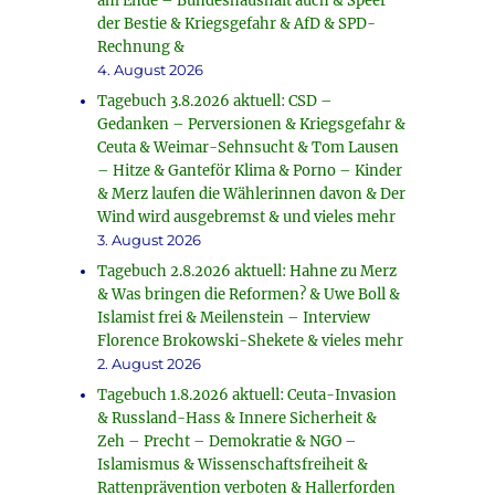
am Ende – Bundeshaushalt auch & Speer
der Bestie & Kriegsgefahr & AfD & SPD-
Rechnung &
4. August 2026
Tagebuch 3.8.2026 aktuell: CSD –
Gedanken – Perversionen & Kriegsgefahr &
Ceuta & Weimar-Sehnsucht & Tom Lausen
– Hitze & Ganteför Klima & Porno – Kinder
& Merz laufen die Wählerinnen davon & Der
Wind wird ausgebremst & und vieles mehr
3. August 2026
Tagebuch 2.8.2026 aktuell: Hahne zu Merz
& Was bringen die Reformen? & Uwe Boll &
Islamist frei & Meilenstein – Interview
Florence Brokowski-Shekete & vieles mehr
2. August 2026
Tagebuch 1.8.2026 aktuell: Ceuta-Invasion
& Russland-Hass & Innere Sicherheit &
Zeh – Precht – Demokratie & NGO –
Islamismus & Wissenschaftsfreiheit &
Rattenprävention verboten & Hallerforden