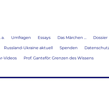
e Meinung in Wort, Schrift und
 a.
Umfragen
Essays
Das Märchen …
Dossier
Russland-Ukraine aktuell
Spenden
Datenschutz
hr-Videos
Prof. Ganteför: Grenzen des Wissens