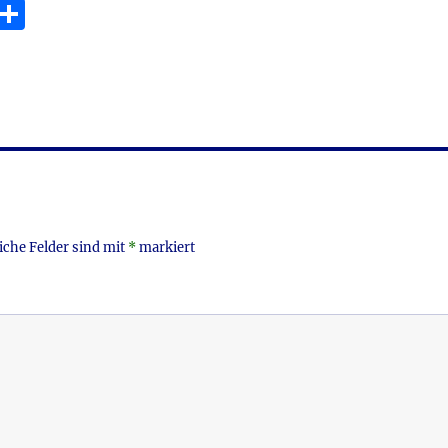
E
T
m
ei
i
le
n
iche Felder sind mit
*
markiert