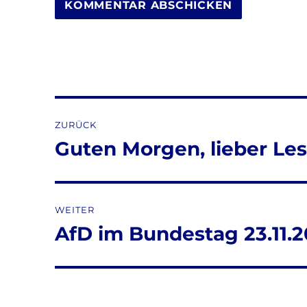
Beitragsnavigation
ZURÜCK
Guten Morgen, lieber Les
Vorheriger
Beitrag:
WEITER
AfD im Bundestag 23.11.20
Nächster
Beitrag: