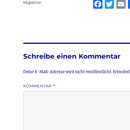
F
T
Migration
a
w
c
it
a
e
te
l
b
r
o
Schreibe einen Kommentar
o
k
Deine E-Mail-Adresse wird nicht veröffentlicht.
Erforderl
KOMMENTAR
*