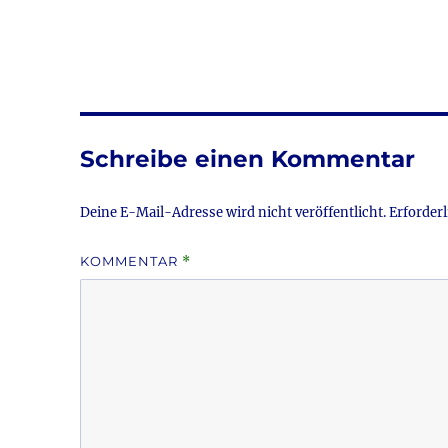
a
w
c
it
a
e
te
l
b
r
o
Schreibe einen Kommentar
o
k
Deine E-Mail-Adresse wird nicht veröffentlicht.
Erforderl
KOMMENTAR
*