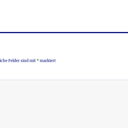
m
ei
i
le
n
iche Felder sind mit
*
markiert