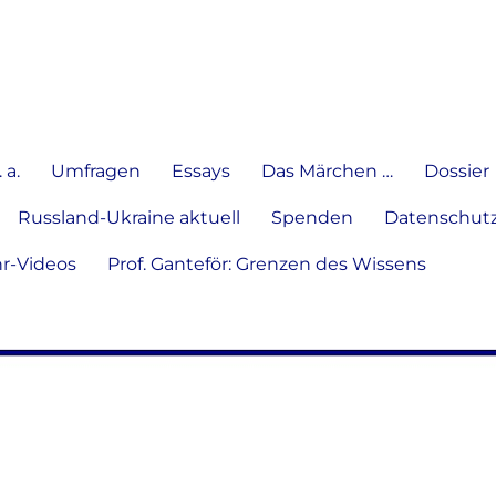
e Meinung in Wort, Schrift und
 a.
Umfragen
Essays
Das Märchen …
Dossier
Russland-Ukraine aktuell
Spenden
Datenschutz
hr-Videos
Prof. Ganteför: Grenzen des Wissens