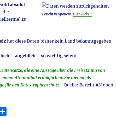
wohl absolut
,
die
Bericht vergrößern:
Hier klicken
ellterme` zu
eiz
hat diese Daten bisher kein Land bekanntgegeben.
doch – angeblich – so wichtig seien:
Datensätze, die eine Aussage über die Freisetzung von
i einem Atomunfall ermöglichen. Sie dienen als
e für den Katastrophenschutz.“
Quelle: Bericht AN oben.
E
T