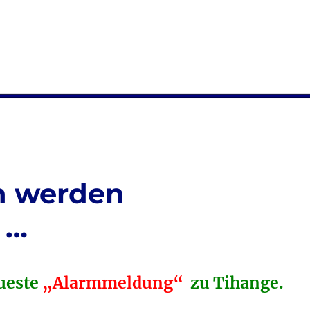
n werden
 …
eueste
„Alarmmeldung“
zu Tihange.