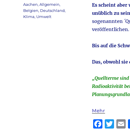
am
Kategorien
Aachen
,
Allgemein
,
Es scheint aber 
Belgien
,
Deutschland
,
unüblich zu sein
Klima
,
Umwelt
sogenannten ´Qu
veröffentlichen.
Bis auf die Schw
Das, obwohl sie 
„Quellterme sind 
Radioaktivität be
Planungsgrundlag
Mehr
F
T