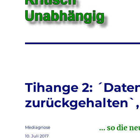
Tihange 2: ´Date
zurückgehalten`,
… so die n
Autor
Mediagnose
Veröffentlicht
10. Juli 2017