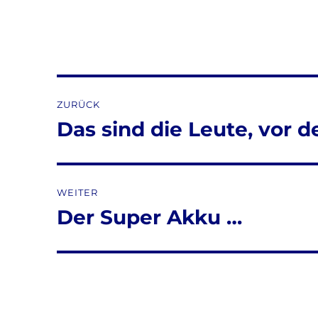
Beitragsnavigation
ZURÜCK
Das sind die Leute, vor 
Vorheriger
Beitrag:
WEITER
Der Super Akku …
Nächster
Beitrag: