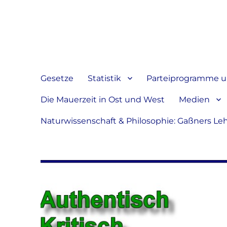
Jeder hat das Recht, sein
verbreiten
Gesetze
Statistik
Parteiprogramme u.
Die Mauerzeit in Ost und West
Medien
Naturwissenschaft & Philosophie: Gaßners Le