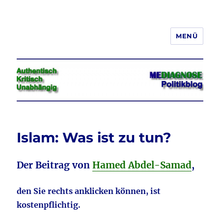
MENÜ
Jeder hat das Recht, seine
Meinung in Wort, Schrift und Bild
frei zu äußern und zu verbreiten
Islam: Was ist zu tun?
Der Beitrag von
Hamed Abdel-Samad
,
den Sie rechts anklicken können, ist
kostenpflichtig.