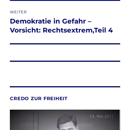
WEITER
Demokratie in Gefahr –
Nächster
Beitrag:
Vorsicht: Rechtsextrem,Teil 4
CREDO ZUR FREIHEIT
Video-
Player