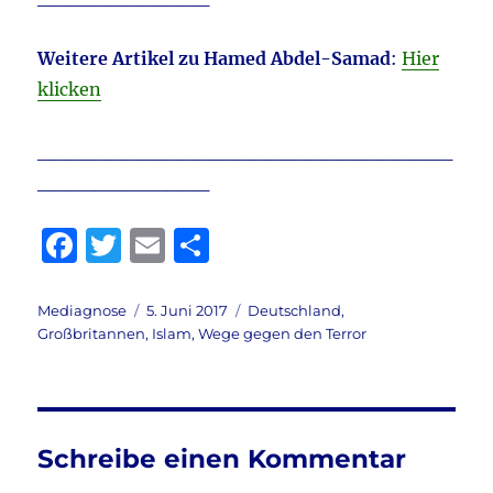
Weitere Artikel zu Hamed Abdel-Samad
:
Hier
klicken
_____________________________
____________
F
T
E
T
a
w
m
ei
c
it
ai
le
Autor
Veröffentlicht
Kategorien
Mediagnose
5. Juni 2017
Deutschland
,
am
Großbritannen
,
Islam
,
Wege gegen den Terror
e
te
l
n
b
r
o
o
Schreibe einen Kommentar
k