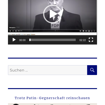
00:00
02:22
SU
Suche
nach:
Trotz Putin-Gegnerschaft reinschauen