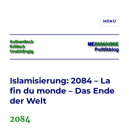
MENÜ
Jeder hat das Recht, seine
Meinung in Wort, Schrift und Bild
frei zu äußern und zu verbreiten
Islamisierung: 2084 – La
fin du monde – Das Ende
der Welt
2084