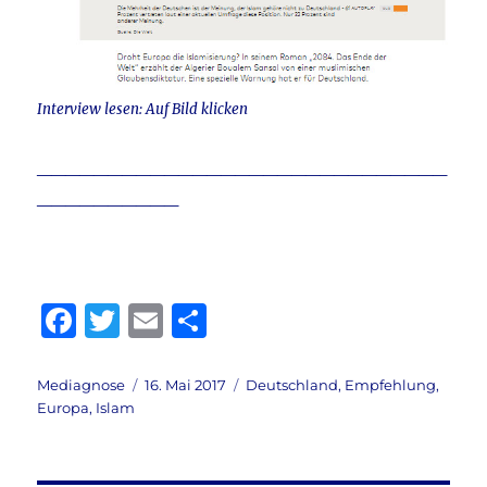
Interview lesen: Auf Bild klicken
_____________________________
__________
F
T
E
T
a
w
m
ei
c
it
ai
le
Autor
Veröffentlicht
Kategorien
Mediagnose
16. Mai 2017
Deutschland
,
Empfehlung
,
am
Europa
,
Islam
e
te
l
n
b
r