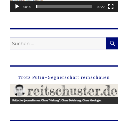
00:00
02:22
SU
Suche
nach:
Trotz Putin-Gegnerschaft reinschauen