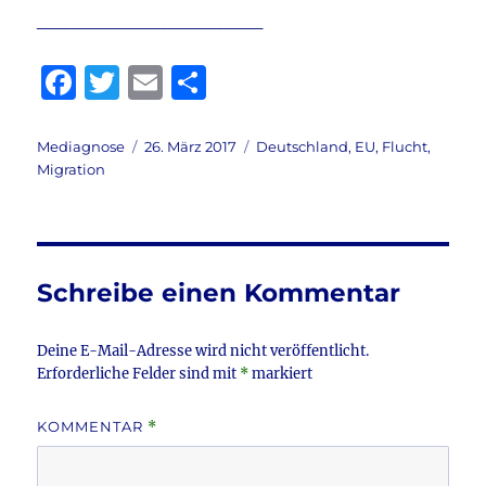
________________
F
T
E
T
a
w
m
ei
c
it
ai
le
Autor
Veröffentlicht
Kategorien
Mediagnose
26. März 2017
Deutschland
,
EU
,
Flucht
,
am
Migration
e
te
l
n
b
r
o
o
Schreibe einen Kommentar
k
Deine E-Mail-Adresse wird nicht veröffentlicht.
Erforderliche Felder sind mit
*
markiert
KOMMENTAR
*