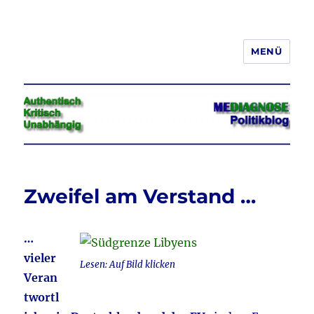
MENÜ
Jeder hat das Recht, seine
Meinung in Wort, Schrift und Bild
frei zu äußern und zu verbreiten
Zweifel am Verstand …
…
vieler
Lesen: Auf Bild klicken
Veran
twortl