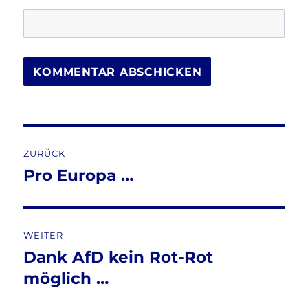
Beitragsnavigation
ZURÜCK
Pro Europa …
Vorheriger
Beitrag:
WEITER
Dank AfD kein Rot-Rot
Nächster
Beitrag:
möglich …