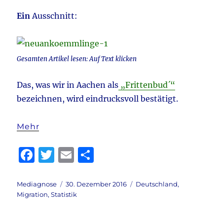
Ein
Ausschnitt:
Gesamten Artikel lesen: Auf Text klicken
Das, was wir in Aachen als
„Frittenbud´“
bezeichnen, wird eindrucksvoll bestätigt.
Mehr
F
T
E
T
a
w
m
ei
c
it
ai
le
Autor
Veröffentlicht
Kategorien
Mediagnose
30. Dezember 2016
Deutschland
,
am
Migration
,
Statistik
e
te
l
n
b
r