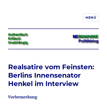
MENÜ
Jeder hat das Recht, seine
Meinung in Wort, Schrift und Bild
frei zu äußern und zu verbreiten
Realsatire vom Feinsten:
Berlins Innensenator
Henkel im Interview
Vorbemerkung