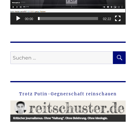
00:00
02:22
SU
Suche
nach:
Trotz Putin-Gegnerschaft reinschauen