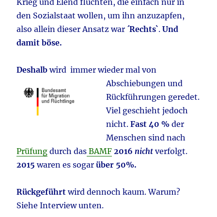
Krieg und Elend flüchten, die einfach nur in
den Sozialstaat wollen, um ihn anzuzapfen,
also allein dieser Ansatz war
´Rechts`
.
Und
damit böse.
Deshalb
wird immer wieder mal von
Abschiebungen und
Rückführungen geredet.
Viel geschieht jedoch
nicht.
Fast 40 %
der
Menschen sind nach
Prüfung
durch das
BAMF
2016
nicht
verfolgt.
2015
waren es sogar
über 50%.
Rückgeführt
wird dennoch kaum. Warum?
Siehe Interview unten.