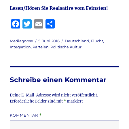
Lesen/Hören Sie Realsatire vom Feinsten!
F
T
E
T
a
w
m
ei
c
it
ai
le
Autor
Veröffentlicht
Kategorien
Mediagnose
5. Juni 2016
Deutschland
,
Flucht
,
am
Integration
,
Parteien
,
Politische Kultur
e
te
l
n
b
r
o
o
Schreibe einen Kommentar
k
Deine E-Mail-Adresse wird nicht veröffentlicht.
Erforderliche Felder sind mit
*
markiert
KOMMENTAR
*