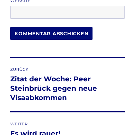
WEBSITE
Beitragsnavigation
ZURÜCK
Zitat der Woche: Peer
Vorheriger
Beitrag:
Steinbrück gegen neue
Visaabkommen
WEITER
Es wird rauer!
Nächster