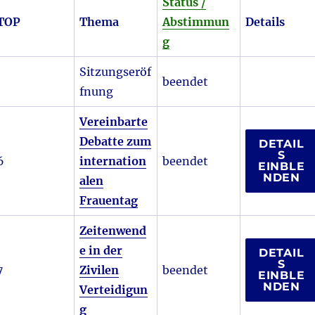
Status /
TOP
Thema
Abstimmun
Details
g
Sitzungseröf
beendet
fnung
Vereinbarte
Debatte zum
DETAIL
S
6
internation
beendet
EINBLE
NDEN
alen
Frauentag
Zeitenwend
e in der
DETAIL
S
7
Zivilen
beendet
EINBLE
NDEN
Verteidigun
g