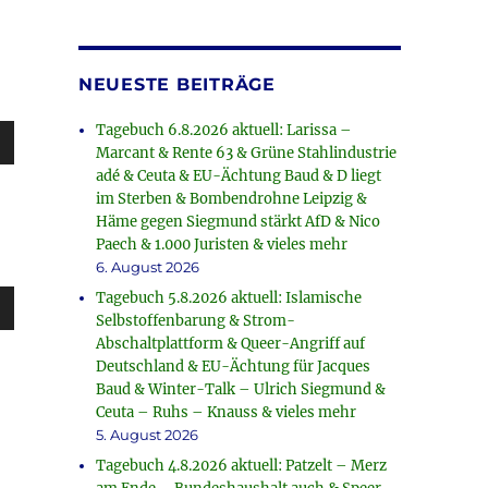
rke
NEUESTE BEITRÄGE
Tagebuch 6.8.2026 aktuell: Larissa –
sten
Marcant & Rente 63 & Grüne Stahlindustrie
unter
adé & Ceuta & EU-Ächtung Baud & D liegt
en,
im Sterben & Bombendrohne Leipzig &
Häme gegen Siegmund stärkt AfD & Nico
Paech & 1.000 Juristen & vieles mehr
6. August 2026
rke
Tagebuch 5.8.2026 aktuell: Islamische
sten
Selbstoffenbarung & Strom-
unter
Abschaltplattform & Queer-Angriff auf
en,
Deutschland & EU-Ächtung für Jacques
Baud & Winter-Talk – Ulrich Siegmund &
Ceuta – Ruhs – Knauss & vieles mehr
5. August 2026
rke
Tagebuch 4.8.2026 aktuell: Patzelt – Merz