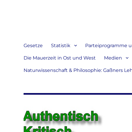
Jeder hat das Recht, sein
verbreiten
Gesetze
Statistik
Parteiprogramme u.
Die Mauerzeit in Ost und West
Medien
Naturwissenschaft & Philosophie: Gaßners Le