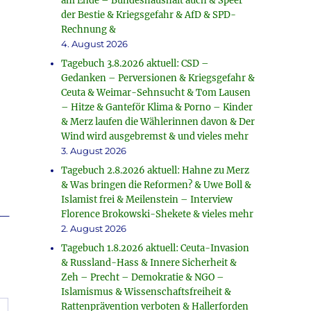
am Ende – Bundeshaushalt auch & Speer
der Bestie & Kriegsgefahr & AfD & SPD-
Rechnung &
4. August 2026
Tagebuch 3.8.2026 aktuell: CSD –
Gedanken – Perversionen & Kriegsgefahr &
Ceuta & Weimar-Sehnsucht & Tom Lausen
– Hitze & Ganteför Klima & Porno – Kinder
& Merz laufen die Wählerinnen davon & Der
Wind wird ausgebremst & und vieles mehr
3. August 2026
Tagebuch 2.8.2026 aktuell: Hahne zu Merz
& Was bringen die Reformen? & Uwe Boll &
Islamist frei & Meilenstein – Interview
_
Florence Brokowski-Shekete & vieles mehr
2. August 2026
Tagebuch 1.8.2026 aktuell: Ceuta-Invasion
& Russland-Hass & Innere Sicherheit &
Zeh – Precht – Demokratie & NGO –
Islamismus & Wissenschaftsfreiheit &
Rattenprävention verboten & Hallerforden