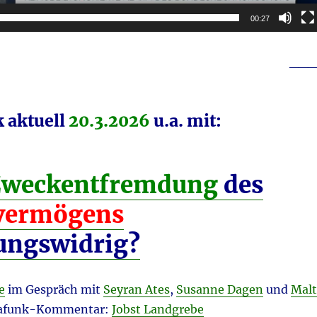
00:27
___
 aktuell
20.3.2026
u.a. mit:
Zweckentfremdung
des
vermögens
ungswidrig?
e
im Gespräch mit
Seyran Ates
,
Susanne Dagen
und
Malt
afunk-Kommentar:
Jobst Landgrebe