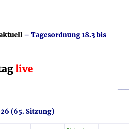
regeln.
aktuell
–
Tagesordnung 18.3 bis
tag
live
___
26 (65. Sitzung)