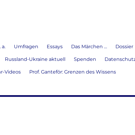
e Meinung in Wort, Schrift und
 a.
Umfragen
Essays
Das Märchen …
Dossier
Russland-Ukraine aktuell
Spenden
Datenschutz
hr-Videos
Prof. Ganteför: Grenzen des Wissens