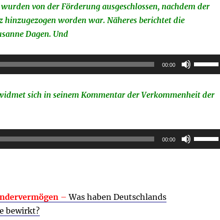
wurden von der Förderung ausgeschlossen, nachdem der
die
z hinzugezogen worden war. Näheres berichtet die
Lautstä
usanne Dagen. Und
zu
regeln.
Pfeilta
00:00
Hoch/R
benutz
 widmet sich in seinem Kommentar der Verkommenheit der
um
die
Lautstä
Pfeilta
00:00
zu
Hoch/R
regeln.
benutz
um
die
ndervermögen
–
Was haben Deutschlands
Lautstä
e bewirkt?
zu