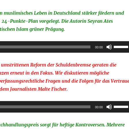
n muslimisches Leben in Deutschland stärker fördern und
 24-Punkte-Plan vorgelegt. Die Autorin Seyran Ates
itischen Islam grüner Prägung.
Pfeilta
00:00
Hoch/R
benutz
r umstrittenen Reform der Schuldenbremse geraten die
um
nzen erneut in den Fokus. Wir diskutieren mögliche
die
verfassungsrechtliche Fragen und die Folgen für das Vertrau
Lautstä
t dem Journalisten Malte Fischer.
zu
regeln.
Pfeilta
00:00
Hoch/R
benutz
uchhandlungspreis sorgt für heftige Kontroversen. Mehrere
um