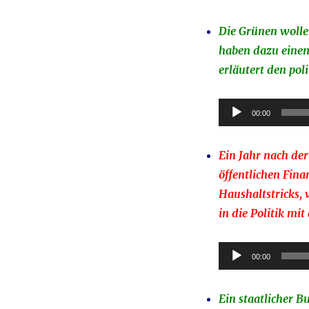
Die Grünen wolle
haben dazu einen
erläutert den pol
Audio-
00:00
Player
Ein Jahr nach de
öffentlichen Fina
Haushaltstricks, 
in die Politik mi
Audio-
00:00
Player
Ein staatlicher B