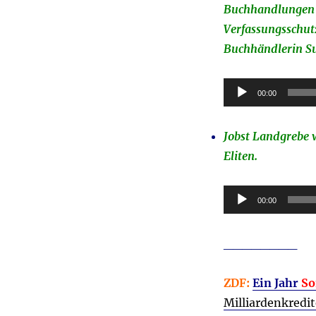
Buchhandlungen 
Verfassungsschut
Buchhändlerin S
Audio-
00:00
Player
Jobst Landgrebe
Eliten.
Audio-
00:00
Player
________
ZDF:
Ein Jahr
So
Milliardenkredit