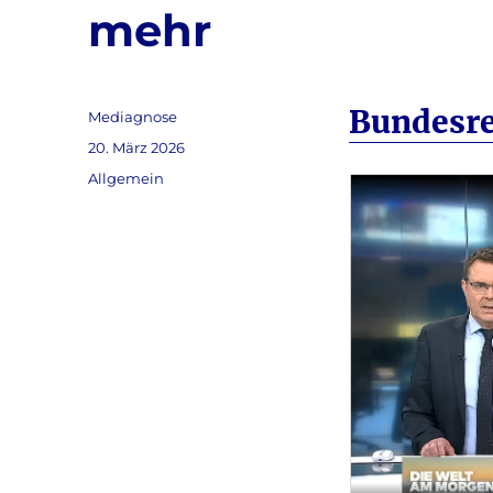
mehr
Bundesr
Autor
Mediagnose
Veröffentlicht
20. März 2026
am
Kategorien
Allgemein
Video-
Player