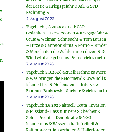
am Ende – Bundeshaushalt auch & Speer
der Bestie & Kriegsgefahr & AfD & SPD-
:
Rechnung &
ne
4. August 2026
Tagebuch 3.8.2026 aktuell: CSD –
Gedanken – Perversionen & Kriegsgefahr &
Ceuta & Weimar-Sehnsucht & Tom Lausen
Os
– Hitze & Ganteför Klima & Porno – Kinder
& Merz laufen die Wählerinnen davon & Der
Wind wird ausgebremst & und vieles mehr
t.
3. August 2026
Tagebuch 2.8.2026 aktuell: Hahne zu Merz
& Was bringen die Reformen? & Uwe Boll &
Islamist frei & Meilenstein – Interview
Florence Brokowski-Shekete & vieles mehr
2. August 2026
Tagebuch 1.8.2026 aktuell: Ceuta-Invasion
& Russland-Hass & Innere Sicherheit &
Zeh – Precht – Demokratie & NGO –
Islamismus & Wissenschaftsfreiheit &
Rattenprävention verboten & Hallerforden