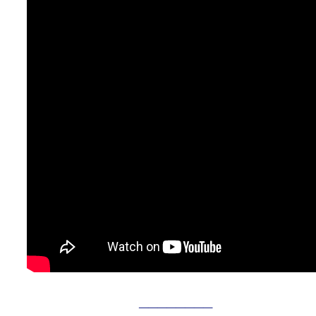
________