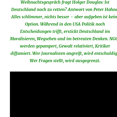
Weihnachtsgespräch fragt Holger Douglas: Ist
Deutschland noch zu retten? Antwort von Peter Hahne
Alles schlimmer, nichts besser – aber aufgeben ist kei
Option. Während in den USA Politik noch
Entscheidungen trifft, erstickt Deutschland im
Moralisieren, Wegsehen und im betreuten Denken. NG
werden gepampert, Gewalt relativiert, Kritiker
diffamiert. Wer Journalisten angreift, wird entschuldig
Wer Fragen stellt, wird ausgegrenzt.