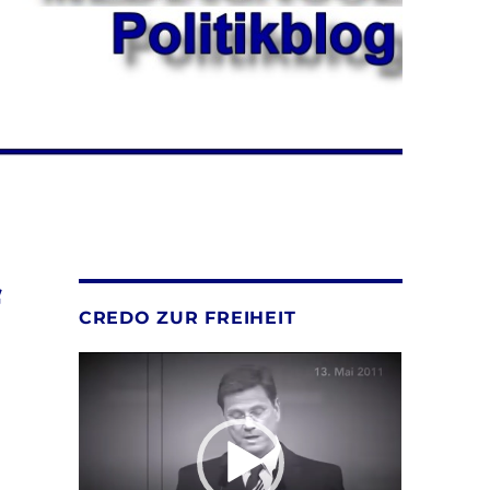
f
CREDO ZUR FREIHEIT
n
Video-
Player