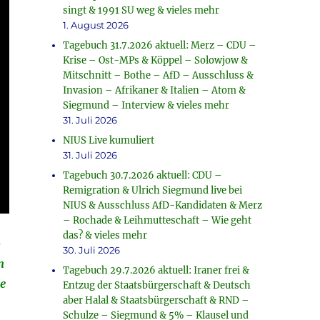
singt & 1991 SU weg & vieles mehr
1. August 2026
Tagebuch 31.7.2026 aktuell: Merz – CDU –
Krise – Ost-MPs & Köppel – Solowjow &
Mitschnitt – Bothe – AfD – Ausschluss &
Invasion – Afrikaner & Italien – Atom &
Siegmund – Interview & vieles mehr
31. Juli 2026
NIUS Live kumuliert
31. Juli 2026
Tagebuch 30.7.2026 aktuell: CDU –
Remigration & Ulrich Siegmund live bei
NIUS & Ausschluss AfD-Kandidaten & Merz
– Rochade & Leihmutteschaft – Wie geht
das? & vieles mehr
-
30. Juli 2026
n
Tagebuch 29.7.2026 aktuell: Iraner frei &
ie
Entzug der Staatsbürgerschaft & Deutsch
aber Halal & Staatsbürgerschaft & RND –
Schulze – Siegmund & 5% – Klausel und