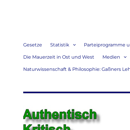
Jeder hat das Recht, sein
verbreiten
Gesetze
Statistik
Parteiprogramme u.
Die Mauerzeit in Ost und West
Medien
Naturwissenschaft & Philosophie: Gaßners Le