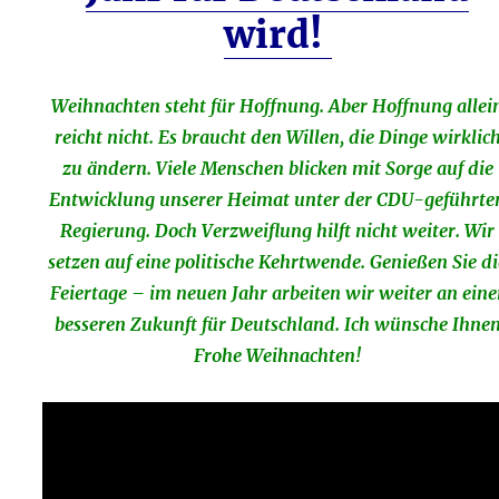
wird!
Weihnachten steht für Hoffnung. Aber Hoffnung allei
reicht nicht. Es braucht den Willen, die Dinge wirklic
zu ändern. Viele Menschen blicken mit Sorge auf die
Entwicklung unserer Heimat unter der CDU-geführte
Regierung. Doch Verzweiflung hilft nicht weiter. Wir
setzen auf eine politische Kehrtwende. Genießen Sie di
Feiertage – im neuen Jahr arbeiten wir weiter an eine
besseren Zukunft für Deutschland. Ich wünsche Ihne
Frohe Weihnachten!