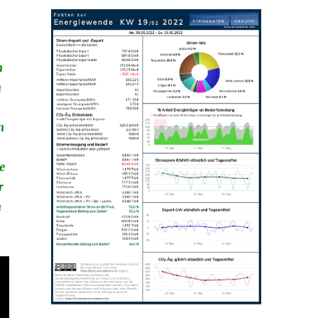
n
h
n
e
r
n