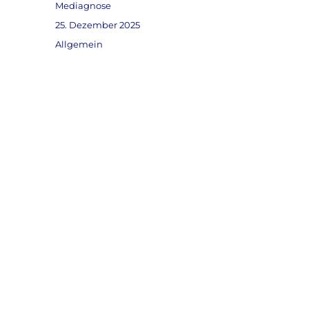
Autor
Mediagnose
Veröffentlicht
25. Dezember 2025
am
Kategorien
Allgemein