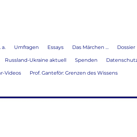
e Meinung in Wort, Schrift und
 a.
Umfragen
Essays
Das Märchen …
Dossier
Russland-Ukraine aktuell
Spenden
Datenschutz
hr-Videos
Prof. Ganteför: Grenzen des Wissens