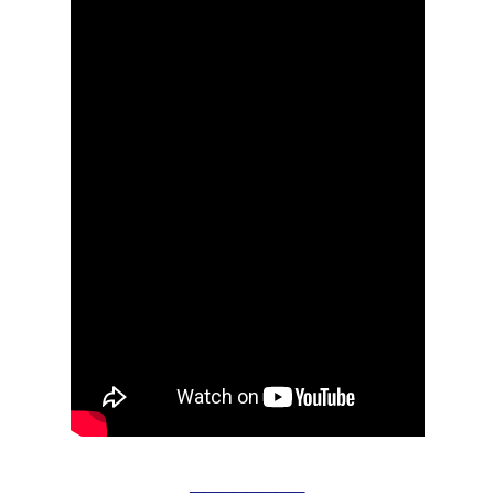
________