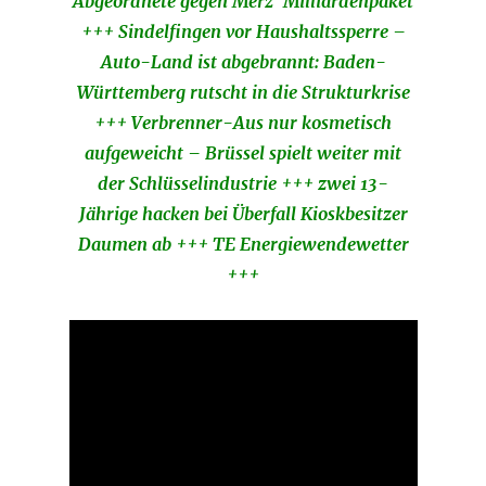
Abgeordnete gegen Merz’ Milliardenpaket
+++ Sindelfingen vor Haushaltssperre –
Auto-Land ist abgebrannt: Baden-
Württemberg rutscht in die Strukturkrise
+++ Verbrenner-Aus nur kosmetisch
aufgeweicht – Brüssel spielt weiter mit
der Schlüsselindustrie +++ zwei 13-
Jährige hacken bei Überfall Kioskbesitzer
Daumen ab +++ TE Energiewendewetter
+++