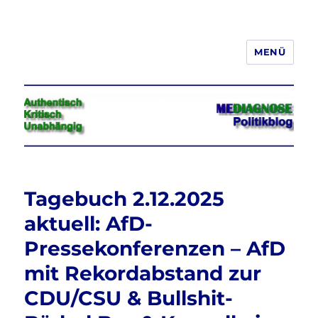
MENÜ
Jeder hat das Recht, seine
Meinung in Wort, Schrift und Bild
frei zu äußern und zu verbreiten
Tagebuch 2.12.2025
aktuell: AfD-
Pressekonferenzen – AfD
mit Rekordabstand zur
CDU/CSU & Bullshit-