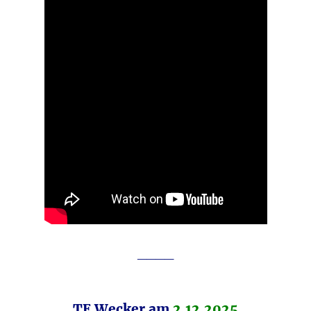
____
TE Wecker am
2.12.2025