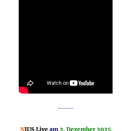
____
N
IUS Live
am
2. Dezember 2025