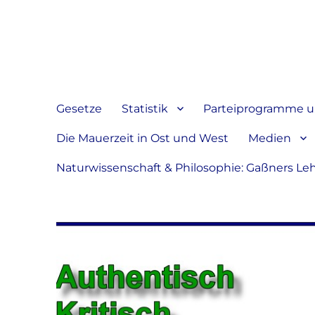
Jeder hat das Recht, sein
verbreiten
Gesetze
Statistik
Parteiprogramme u.
Die Mauerzeit in Ost und West
Medien
Naturwissenschaft & Philosophie: Gaßners Le