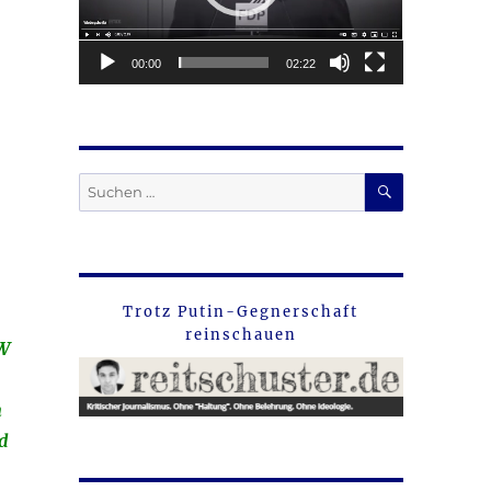
00:00
02:22
SUCHEN
Suche
nach:
Trotz Putin-Gegnerschaft
reinschauen
SW
h
nd