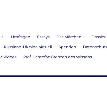
e Meinung in Wort, Schrift und
 a.
Umfragen
Essays
Das Märchen …
Dossier
Russland-Ukraine aktuell
Spenden
Datenschutz
hr-Videos
Prof. Ganteför: Grenzen des Wissens