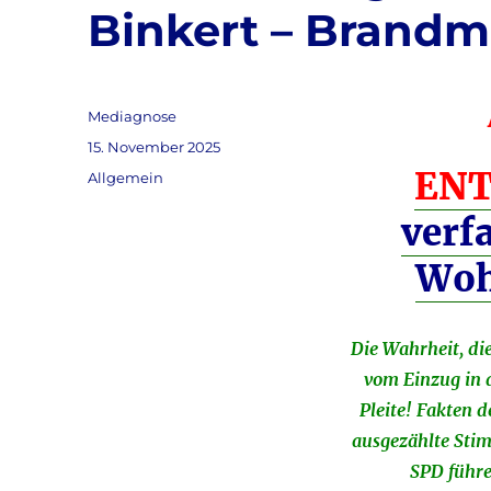
Binkert – Brandm
Autor
Mediagnose
Veröffentlicht
15. November 2025
am
ENT
Kategorien
Allgemein
verf
Woh
Die Wahrheit, d
vom Einzug in 
Pleite! Fakten 
ausgezählte Sti
SPD führe