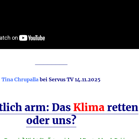
________
Tina Chrupalla
bei Servus TV 14.11.2025
tlich arm: Das
Klima
retten
oder uns?