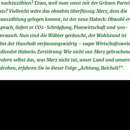
 nachzuzählen? Etwa, weil man sonst mit der Grünen Partei
te? Vielleicht wäre das ohnehin überflüssig: Merz, dem die
uauszählung gelegen kommt, ist der neue Habeck: Obwohl e
prach, liefert er CO2-Schröpfung, Planwirtschaft und 500-
rausch. Nun sind die Wähler getäuscht, der Wohlstand ist
lbst der Haushalt verfassungswidrig – sogar Wirtschaftswei
llendet Habecks Zerstörung: Wie nicht nur Merz gebrochen
ndern selbst das, was Merz nicht tut, unser Land und unsere
drohen, erfahren Sie in dieser Folge „Achtung, Reichelt!“.