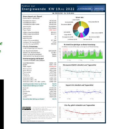
r
se
e