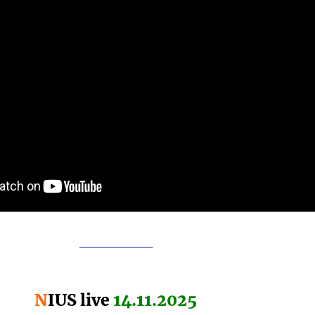
________
N
IUS live
14.11.2025