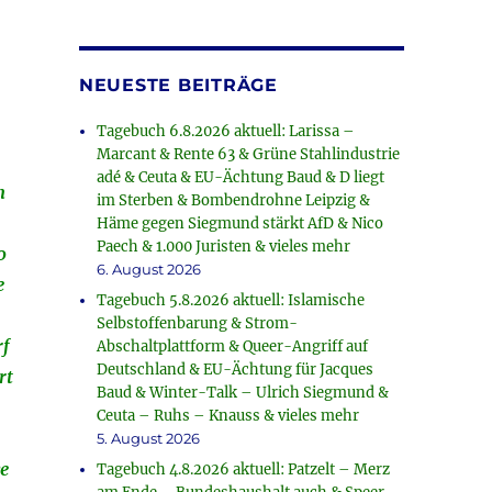
-
NEUESTE BEITRÄGE
Tagebuch 6.8.2026 aktuell: Larissa –
Marcant & Rente 63 & Grüne Stahlindustrie
adé & Ceuta & EU-Ächtung Baud & D liegt
n
im Sterben & Bombendrohne Leipzig &
Häme gegen Siegmund stärkt AfD & Nico
Paech & 1.000 Juristen & vieles mehr
0
6. August 2026
e
Tagebuch 5.8.2026 aktuell: Islamische
Selbstoffenbarung & Strom-
rf
Abschaltplattform & Queer-Angriff auf
Deutschland & EU-Ächtung für Jacques
rt
Baud & Winter-Talk – Ulrich Siegmund &
Ceuta – Ruhs – Knauss & vieles mehr
5. August 2026
e
Tagebuch 4.8.2026 aktuell: Patzelt – Merz