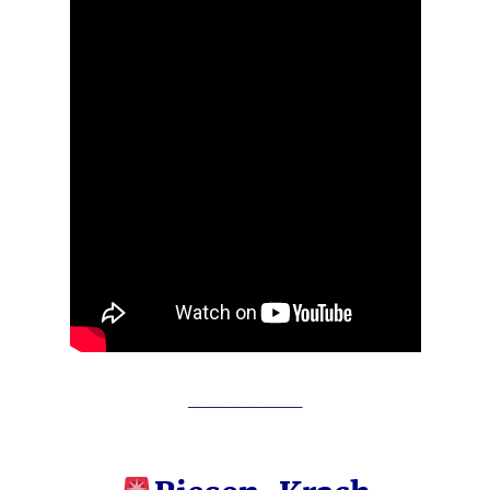
________