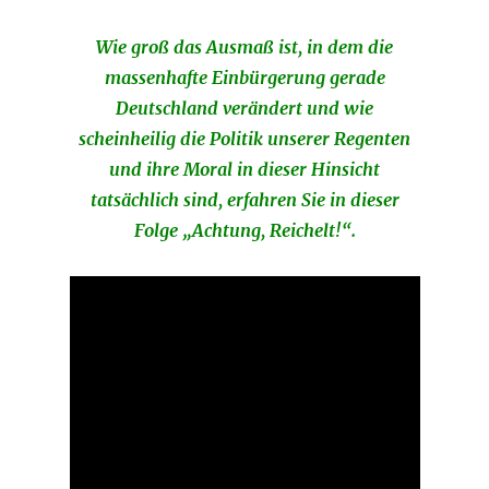
Wie groß das Ausmaß ist, in dem die
massenhafte Einbürgerung gerade
Deutschland verändert und wie
scheinheilig die Politik unserer Regenten
und ihre Moral in dieser Hinsicht
tatsächlich sind, erfahren Sie in dieser
Folge „Achtung, Reichelt!“.