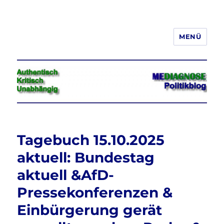
MENÜ
Jeder hat das Recht, seine
Meinung in Wort, Schrift und Bild
frei zu äußern und zu verbreiten
Tagebuch 15.10.2025
aktuell: Bundestag
aktuell &AfD-
Pressekonferenzen &
Einbürgerung gerät