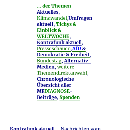
… der Themen
Aktuelles
,
Klimawandel
,
Umfragen
aktuell
,
Tichys &
Einblick &
WELTWOCHE
,
Kontrafunk aktuell
,
Presseschauen
,
AfD
&
Demokratie & Freiheit
,
Bundestag
,
Alternativ-
Medien
,
weitere
Themendirektanwahl
,
Chronologische
Übersicht aller
ME
DIAGNOSE
-
Beiträge
,
Spenden
________
Kontrafunk aktuell
– Nachrichten vom