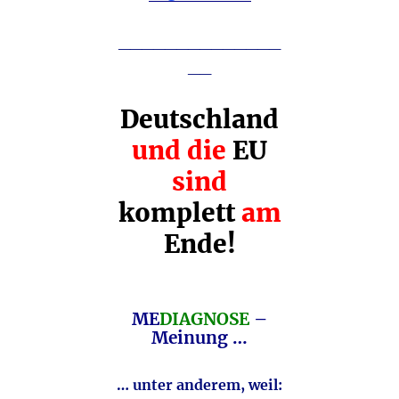
________
______
__
Deutschland
und die
EU
sind
komplett
am
Ende!
ME
DIAGNOSE
–
Meinung …
… unter anderem, weil: