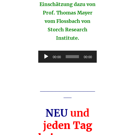
Einschätzung dazu von
Prof. Thomas Mayer
vom Flossbach von
Storch Research
Institute.
Audio-
00:00
00:00
Player
______________
__
NEU
und
je
den Tag