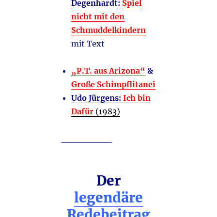
Degenhardt
:
Spiel
nicht mit den
Schmuddelkindern
mit Text
„P.T. aus Arizona“
&
Große Schimpflitanei
Udo Jürgens:
Ich bin
Dafür
(1983)
________
Der
legendäre
Redebeitrag