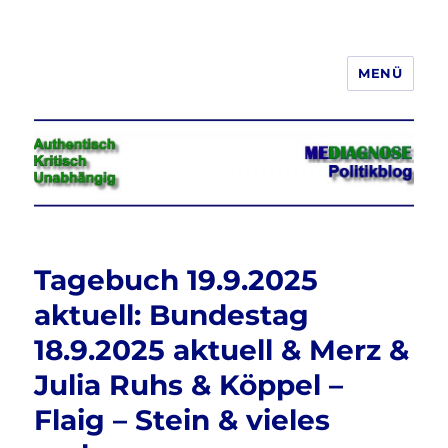
MENÜ
Jeder hat das Recht, seine
Meinung in Wort, Schrift und Bild
frei zu äußern und zu verbreiten
Tagebuch 19.9.2025
aktuell: Bundestag
18.9.2025 aktuell & Merz &
Julia Ruhs & Köppel –
Flaig – Stein & vieles