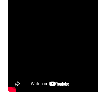
________