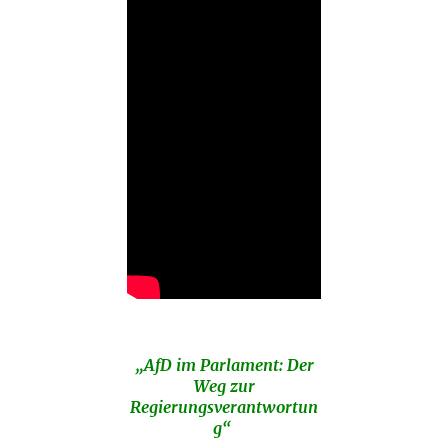
„AfD im Parlament: Der
Weg zur
Regierungsverantwortun
g“