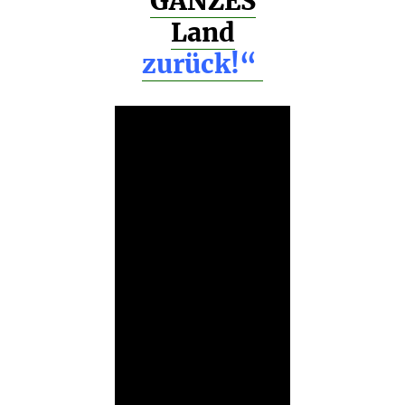
GANZES
Land
zurück!“