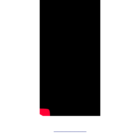
________