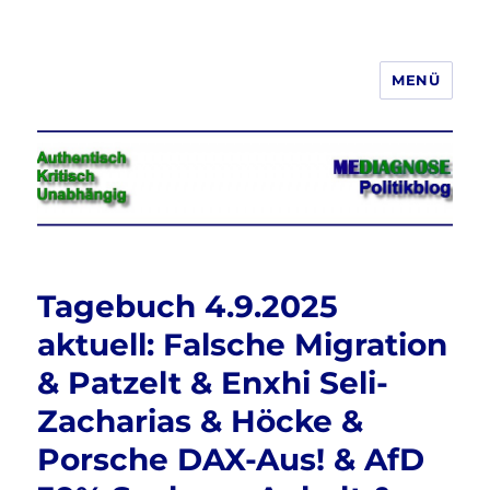
MENÜ
Jeder hat das Recht, seine
Meinung in Wort, Schrift und Bild
frei zu äußern und zu verbreiten
Tagebuch 4.9.2025
aktuell: Falsche Migration
& Patzelt & Enxhi Seli-
Zacharias & Höcke &
Porsche DAX-Aus! & AfD