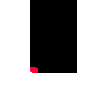
________
________