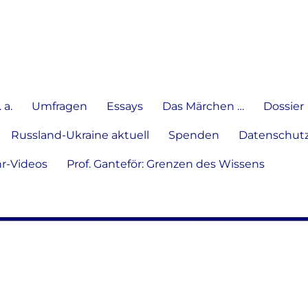
e Meinung in Wort, Schrift und
 a.
Umfragen
Essays
Das Märchen …
Dossier
Russland-Ukraine aktuell
Spenden
Datenschutz
hr-Videos
Prof. Ganteför: Grenzen des Wissens