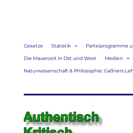
Jeder hat das Recht, sein
verbreiten
Gesetze
Statistik
Parteiprogramme u.
Die Mauerzeit in Ost und West
Medien
Naturwissenschaft & Philosophie: Gaßners Le