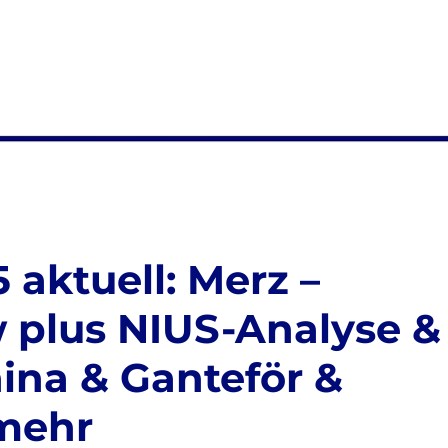
 aktuell: Merz –
 plus NIUS-Analyse &
hina & Ganteför &
 mehr