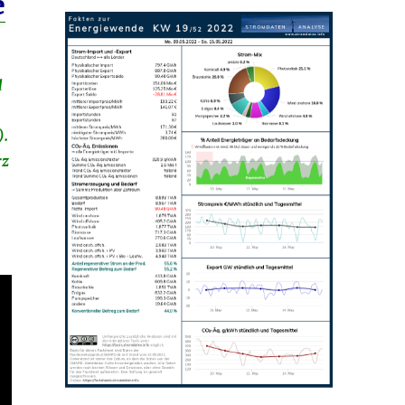
e
)
d
).
rz