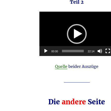
Teil 2
Video-
Player
00:00
22:14
Quelle
beider Auszüge
________
Die
andere
Seite