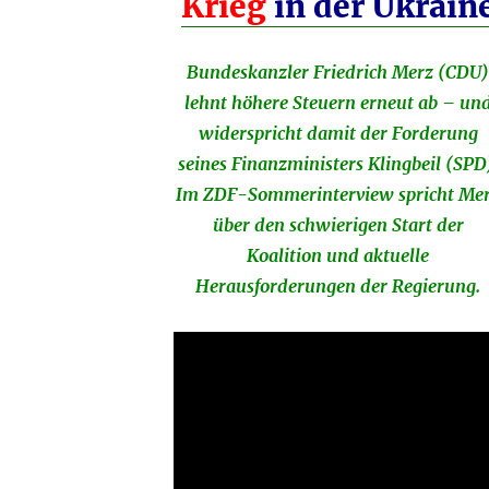
Krieg
in der Ukrain
Bundeskanzler Friedrich Merz (CDU
lehnt höhere Steuern erneut ab – un
widerspricht damit der Forderung
seines Finanzministers Klingbeil (SPD
Im ZDF-Sommerinterview spricht Me
über den schwierigen Start der
Koalition und aktuelle
Herausforderungen der Regierung.