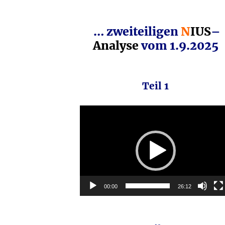
… zweiteiligen
N
IUS
–
Analyse
vom 1.9.2025
Teil 1
Video-
Player
00:00
26:12