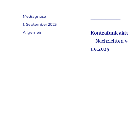
Autor
Mediagnose
________
Veröffentlicht
1. September 2025
am
Kategorien
Allgemein
Kontrafunk aktu
– Nachrichten 
1.9.2025
Audio-
Player