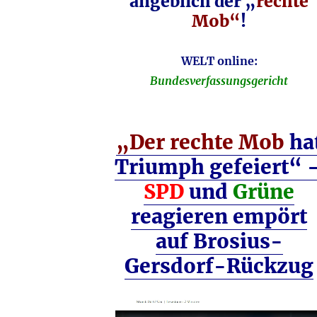
angeblich der „
rechte
Mob“
!
WELT online:
Bundesverfassungsgericht
„Der rechte Mob
ha
Triumph gefeiert“ 
SPD
und
Grüne
reagieren empört
auf Brosius-
Gersdorf-Rückzug
Video-