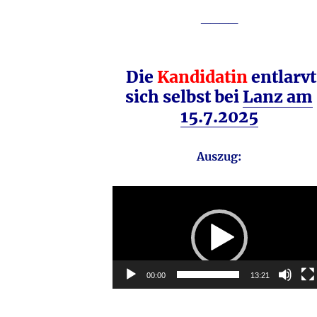
____
Die
Kandidatin
entlarvt
sich selbst bei
Lanz am
15.7.2025
Auszug:
Video-
Player
00:00
13:21