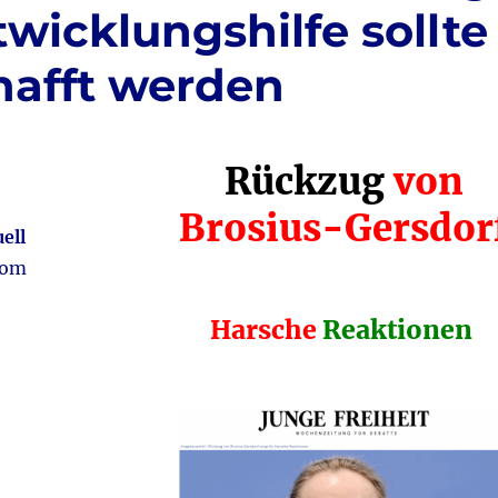
twicklungshilfe sollte
hafft werden
Rückzug
von
Brosius-Gersdor
ell
vom
Harsche
Reaktionen