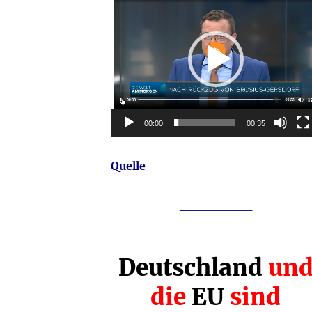
Player
00:00
00:35
Quelle
________
Deutschland
un
die
EU
sind