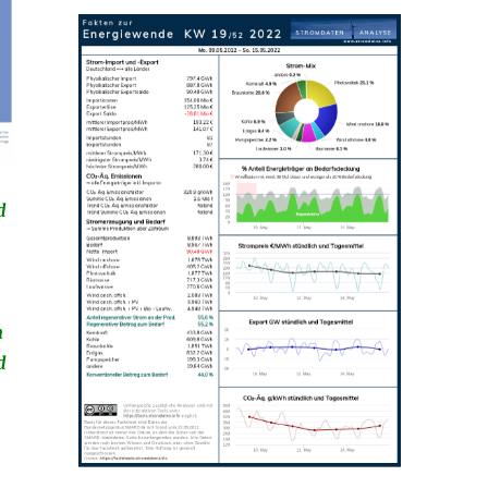
d
n
d