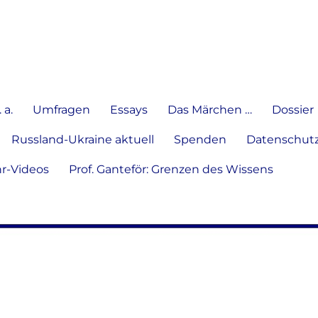
e Meinung in Wort, Schrift und
 a.
Umfragen
Essays
Das Märchen …
Dossier
Russland-Ukraine aktuell
Spenden
Datenschutz
hr-Videos
Prof. Ganteför: Grenzen des Wissens