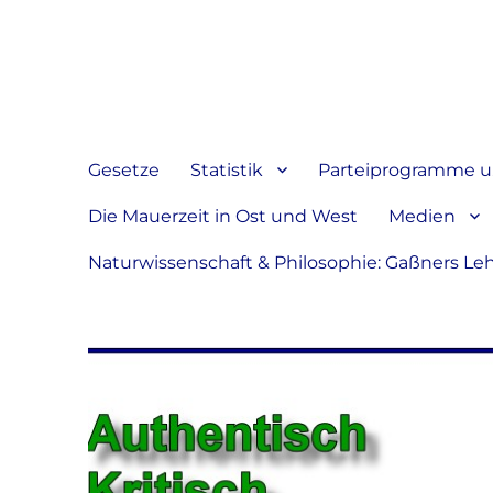
Jeder hat das Recht, sein
verbreiten
Gesetze
Statistik
Parteiprogramme u.
Die Mauerzeit in Ost und West
Medien
Naturwissenschaft & Philosophie: Gaßners Le