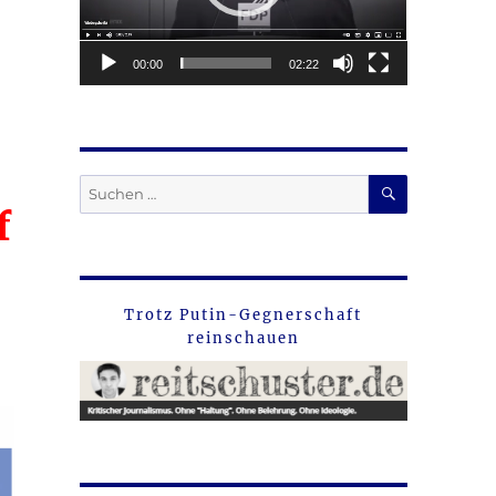
00:00
02:22
SUCHEN
Suche
nach:
f
Trotz Putin-Gegnerschaft
reinschauen