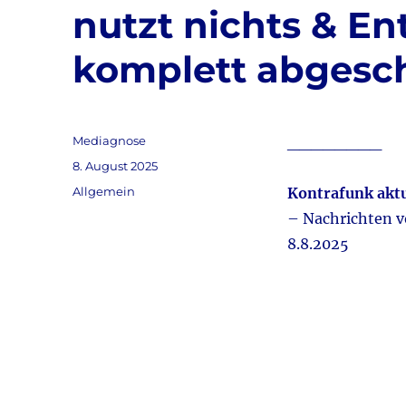
nutzt nichts & En
komplett abgesc
Autor
Mediagnose
________
Veröffentlicht
8. August 2025
am
Kategorien
Allgemein
Kontrafunk aktu
– Nachrichten 
8.8.2025
Audio-
Player