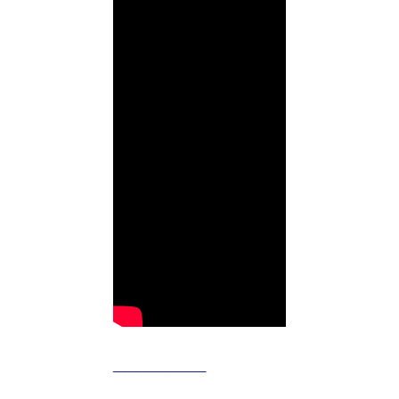
________