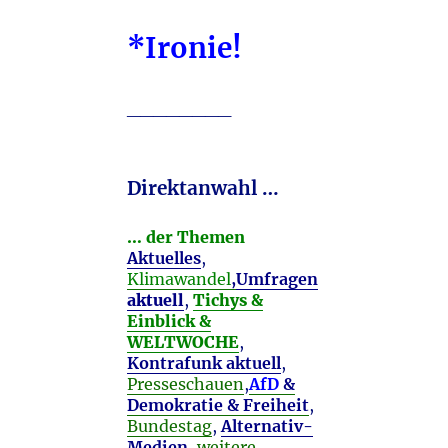
*Ironie!
________
Direktanwahl …
… der Themen
Aktuelles
,
Klimawandel
,
Umfragen
aktuell
,
Tichys &
Einblick &
WELTWOCHE
,
Kontrafunk aktuell
,
Presseschauen
,
AfD
&
Demokratie & Freiheit
,
Bundestag
,
Alternativ-
Medien
,
weitere