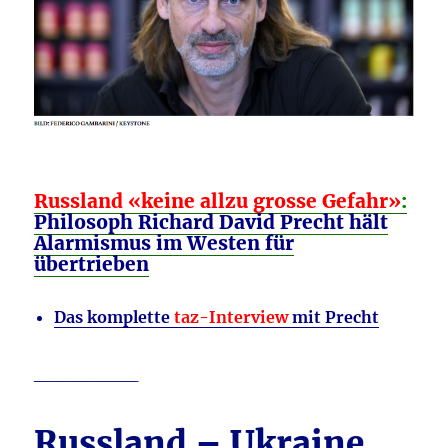
Russland «keine allzu grosse Gefahr»
:
Philosoph Richard David Precht hält
Alarmismus im Westen für
übertrieben
Das komplette
taz-Interview
mit Precht
________
Russland – Ukraine