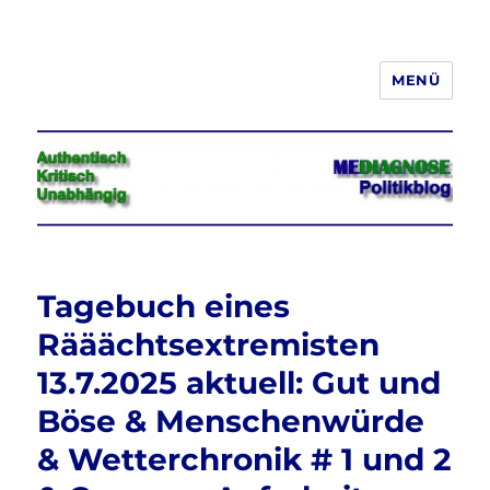
MENÜ
Jeder hat das Recht, seine
Meinung in Wort, Schrift und Bild
frei zu äußern und zu verbreiten
Tagebuch eines
Rääächtsextremisten
13.7.2025 aktuell: Gut und
Böse & Menschenwürde
& Wetterchronik # 1 und 2