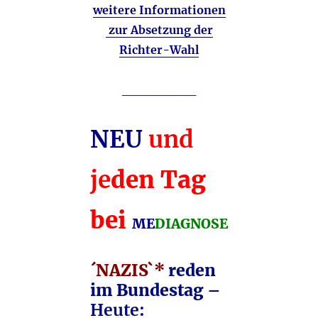
weitere Informationen
zur Absetzung der
Richter-Wahl
________
NEU
und
je
den Tag
bei
ME
DIAGNOSE
´NAZIS`*
reden
im Bundestag –
Heute: