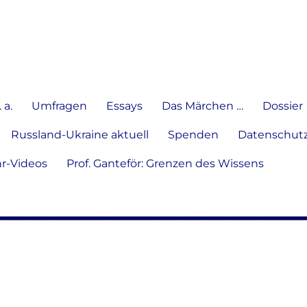
e Meinung in Wort, Schrift und
 a.
Umfragen
Essays
Das Märchen …
Dossier
Russland-Ukraine aktuell
Spenden
Datenschutz
hr-Videos
Prof. Ganteför: Grenzen des Wissens