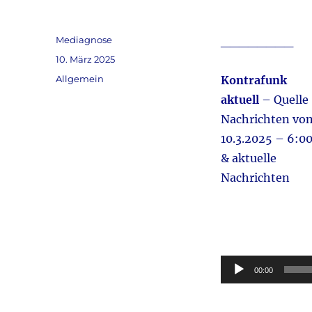
Autor
Mediagnose
________
Veröffentlicht
10. März 2025
am
Kategorien
Allgemein
Kontrafunk
aktuell
– Quelle
Nachrichten v
10.3.2025 – 6:0
& aktuelle
Nachrichten
Audio-
Player
00:00