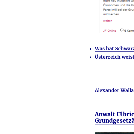
Was hat Schwarz
Österreich weis
________
Alexander Walla
Anwalt Ulbri
Grundgesetz