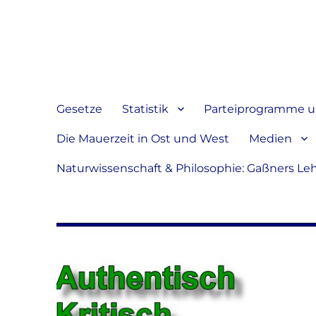
Jeder hat das Recht, sein
verbreiten
Gesetze
Statistik
Parteiprogramme u.
Die Mauerzeit in Ost und West
Medien
Naturwissenschaft & Philosophie: Gaßners Le