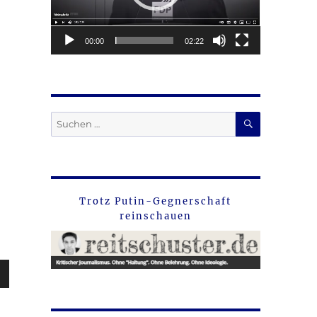
00:00
02:22
SUCHEN
Suche
nach:
Trotz Putin-Gegnerschaft
reinschauen
sten
unter
en,