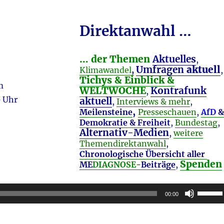
Direktanwahl …
… der Themen
Aktuelles
,
Umfragen
aktuell
Klimawandel
,
,
Tichys & Einblick &
om
WELTWOCHE
Kontrafunk
,
0 Uhr
aktuell
,
Interviews & mehr
,
,
Meilensteine
Presseschauen
,
AfD
&
Demokratie & Freiheit
,
Bundestag
,
Alternativ-Medien
,
weitere
Themendirektanwahl
,
Chronologische Übersicht aller
Spenden
ME
DIAGNOSE
-Beiträge
,
Pfeilta
00:00
Hoch/R
benutz