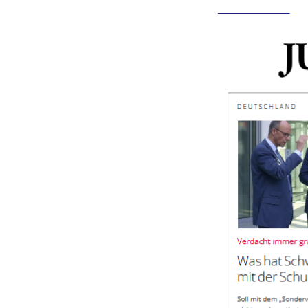
________