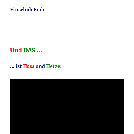
Einschub Ende
________
Und
DAS …
… ist
Hass
und
Hetze: