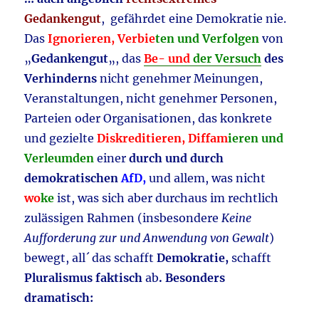
Gedankengut
, gefährdet eine Demokratie nie.
Das
Ignorieren, Verbie
ten und Verfolgen
von
„
Gedankengut
„, das
Be- und
der Versuch
des
Verhinderns
nicht genehmer Meinungen,
Veranstaltungen, nicht genehmer Personen,
Parteien oder Organisationen, das konkrete
und gezielte
Diskreditieren, Diffam
ieren und
Verleumden
einer
durch und durch
demokratischen
AfD,
und allem, was nicht
wo
ke
ist, was sich aber durchaus im rechtlich
zulässigen Rahmen (insbesondere
Keine
Aufforderung zur und Anwendung von Gewalt
)
bewegt, all´ das schafft
Demokratie,
schafft
Pluralismus faktisch
ab
. Besonders
dramatisch: