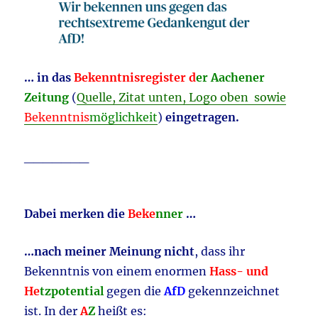
… in das
Bekenntnisregister d
er Aachener
Zeitung
(
Quelle, Zitat unten, Logo oben sowie
Bekenntnis
möglichkeit
)
eingetragen.
_______
Dabei merken die
Beke
nner
…
…nach meiner Meinung nicht
, dass ihr
Bekenntnis von einem enormen
Hass- und
He
tzpotential
gegen die
AfD
gekennzeichnet
ist. In der
A
Z
heißt es: