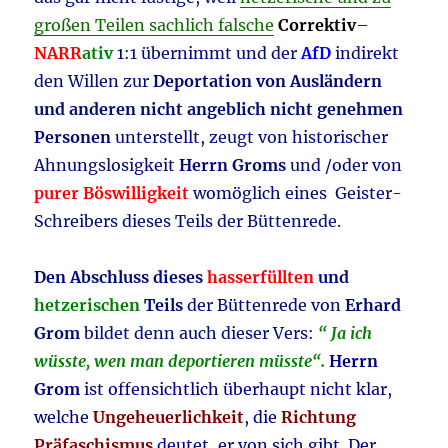
großen Teilen sachlich falsche
Correktiv
–
NARR
ativ
1:1 übernimmt und der
AfD
indirekt
den Willen zur
Deportation von Ausländern
und anderen nicht angeblich nicht genehmen
Personen
unterstellt, zeugt von historischer
Ahnungslosigkeit
Herrn Groms
und /oder von
purer Böswilligkeit
womöglich eines Geister-
Schreibers dieses Teils der Büttenrede.
Den Abschluss dieses
hasserfüllten
und
hetzerischen
Teils
der Büttenrede von
Erhard
Grom
bildet denn auch dieser Vers:
“ Ja ich
wüsste, wen man deportieren müsste“.
Herrn
Grom
ist offensichtlich überhaupt nicht klar,
welche
Ungeheuerlichkeit
, die
Richtung
Präfaschismus
deutet, er von sich gibt. Der