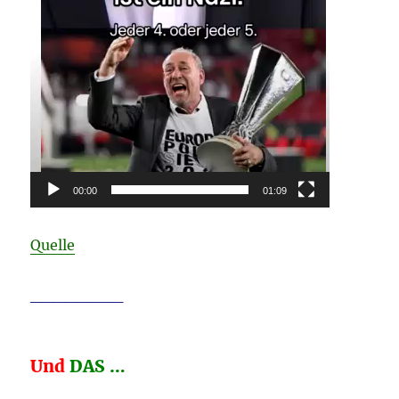
00:00
01:09
Quelle
________
Und
DAS …