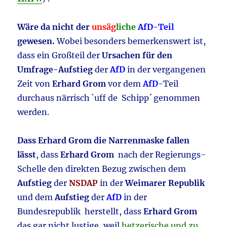
Wäre da nicht der
unsäg
liche
AfD-Teil
gewesen.
Wobei besonders bemerkenswert ist,
dass ein Großteil der
Ursachen für den
Umfrage-Aufstieg
der
AfD
in der vergangenen
Zeit von
Erhard Grom
vor dem
AfD
-Teil
durchaus närrisch `uff de Schipp´ genommen
werden.
Dass Erhard Grom die Narrenmaske fallen
lässt
, dass
Erhard Grom
nach der Regierungs-
Schelle den direkten Bezug zwischen dem
Aufstieg
der
NSDAP
in der
Weimarer Republik
und dem
Aufstieg
der
AfD
in der
Bundesrepublik herstellt, dass
Erhard Grom
das gar nicht lustige, weil
hetzerische und zu