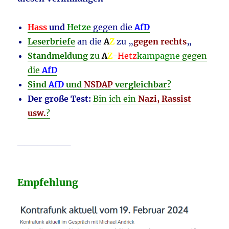
Hass
und
Hetze
gegen die
AfD
Leserbriefe
an die
A
Z
zu „
gegen rechts
„
Standmeldung
zu
A
Z
-Hetz
kampagne
gegen
die
AfD
Sind
AfD
und
NSDAP
vergleichbar?
Der große Test:
Bin ich ein
Nazi, Rassist
usw.
?
________
Empfehlung