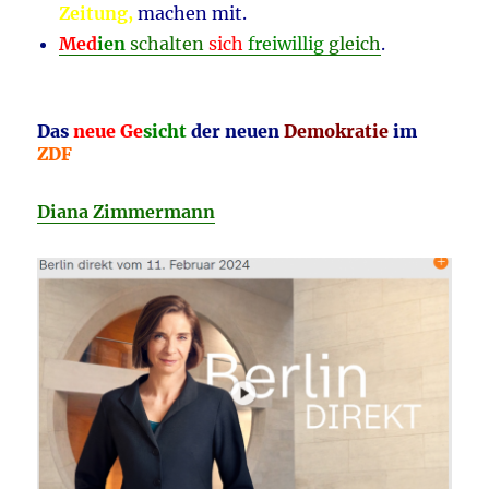
Zeitung,
machen mit.
Med
ien
schalten
sich
freiwillig
gleich
.
Das
neue Ge
sicht
der neuen
Demokratie
im
ZDF
Diana Zimmermann