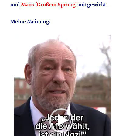
und
Maos ´Großem Sprung`
mitgewirkt.
Meine Meinung.
Video-
Player