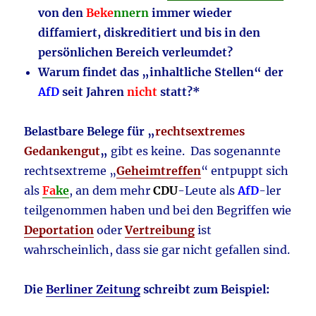
von den
Beke
nnern
immer wieder
diffamiert, diskreditiert und bis in den
persönlichen Bereich verleumdet?
Warum findet das „inhaltliche Stellen“ der
AfD
seit Jahren
nicht
statt?*
Belastbare Belege für „
rechtsextremes
Gedankengut
„
gibt es keine. Das sogenannte
rechtsextreme „
Geheimtreffen
“ entpuppt sich
als
Fa
ke
, an dem mehr
CDU
-Leute als
AfD
-ler
teilgenommen haben und bei den Begriffen wie
Deportation
oder
Vertreibung
ist
wahrscheinlich, dass sie gar nicht gefallen sind.
Die
Berliner Zeitung
schreibt zum Beispiel: