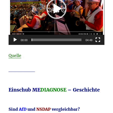
00:00
04:49
Quelle
________
Einschub
ME
DIAGNOSE
– Geschichte
Sind
AfD
und
NSDAP
vergleichbar?