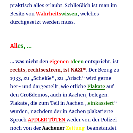
praktisch alles erlaubt. Schließlich ist man im
Besitz von
Wahrheits
wissen
, welches
durchgesetzt werden muss.
All
es, …
… was nicht den
eigenen I
deen
entspricht,
ist
rechts, rechtsextrem, ist NAZI*
. Der Bezug zu
1933, zu „Scheiße“, zu „Arisch“ wird gerne
her- und dargestellt, wie etliche
Plakate
auf
den Großdemos, auch in Aachen, belegen.
Plakate, die zum Teil in Aachen „
einkassiert
“
wurden, nachdem der in Aachen plakatierte
Spruch
AFDLER TÖTEN
weder von der Polizei
noch von der
Aachener
Zeitung
beanstandet