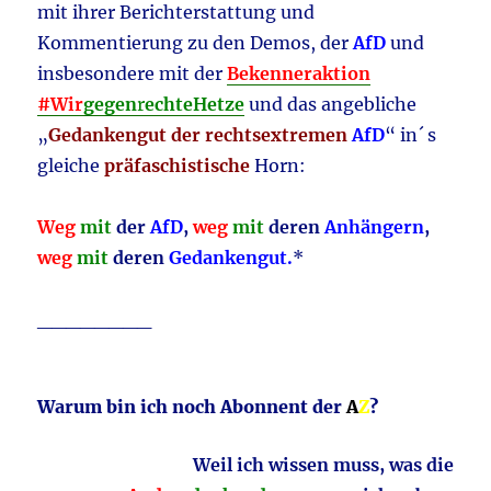
mit ihrer Berichterstattung und
Kommentierung zu den Demos, der
AfD
und
insbesondere mit der
Bekenneraktion
#Wir
gegen
r
echteHetze
und das angebliche
„
Gedankengut der rechtsextremen
AfD
“ in´ s
gleiche
präfaschistische
Horn:
Weg
mit
der
AfD
,
weg
mit
deren
Anhängern
,
weg
mit
deren
Gedankengut.
*
________
Warum bin ich noch Abonnent der
A
Z
?
Weil ich wissen muss, was die