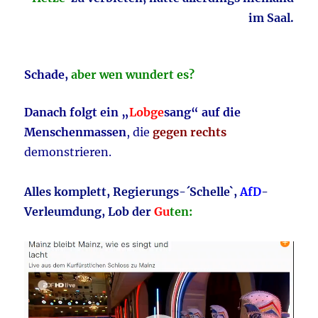
im Saal.
Schade
,
aber wen wundert es?
Danach folgt ein „
Lobge
sang“ auf die
Menschenmassen
, die
gegen rechts
demonstrieren.
Alles komplett, Regierungs-´Schelle`,
AfD
-
Verleumdung, Lob der
Gu
ten:
Video-
Player