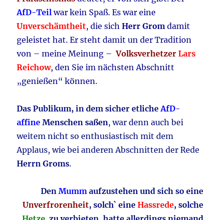
AfD-Teil
war kein Spaß. Es war eine
Unverschämtheit
, die sich
Herr Grom
damit
geleistet hat. Er steht damit un der Tradition
von – meine Meinung –
Volksverhetzer
Lars
Reichow
, den Sie im nächsten Abschnitt
„genießen“ können.
Das Publikum, in dem sicher etliche
AfD-
affine
Menschen saßen
, war denn auch bei
weitem nicht so enthusiastisch mit dem
Applaus, wie bei anderen Abschnitten der Rede
Herrn Groms
.
Den
Mumm
aufzustehen
und sich so eine
Unverfrorenheit
, solch` eine
Hassrede
, solche
Hetze
zu verbieten, hatte allerdings niemand