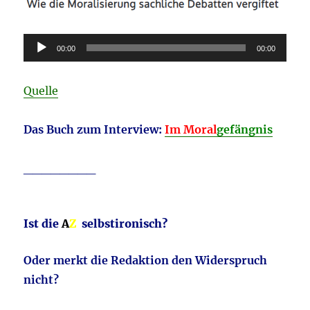
Audio-
00:00
00:00
Player
Quelle
Das Buch zum Interview:
Im Moral
gefängnis
________
Ist die
A
Z
selbstironisch?
Oder merkt die Redaktion den Widerspruch
nicht?