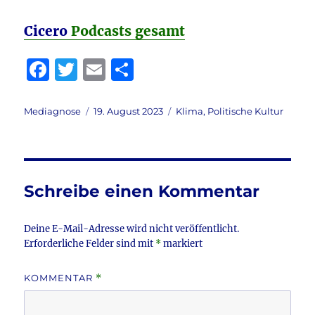
Cicero
Podcasts gesamt
F
T
E
T
a
w
m
ei
c
it
ai
le
Autor
Veröffentlicht
Kategorien
Mediagnose
19. August 2023
Klima
,
Politische Kultur
am
e
te
l
n
b
r
o
Schreibe einen Kommentar
o
k
Deine E-Mail-Adresse wird nicht veröffentlicht.
Erforderliche Felder sind mit
*
markiert
KOMMENTAR
*