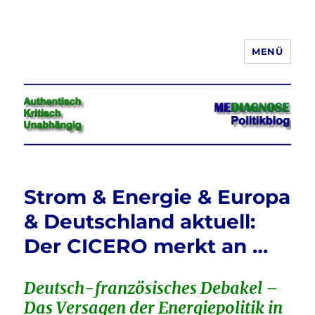
MENÜ
Jeder hat das Recht, seine
Meinung in Wort, Schrift und Bild
frei zu äußern und zu verbreiten
Strom & Energie & Europa
& Deutschland aktuell:
Der CICERO merkt an …
Deutsch-französisches Debakel
–
Das Versagen der Energiepolitik in