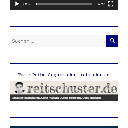
00:00
02:22
SU
Suche
nach:
Trotz Putin-Gegnerschaft reinschauen