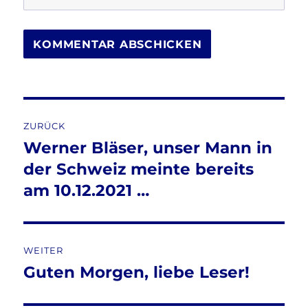
Beitragsnavigation
ZURÜCK
Werner Bläser, unser Mann in
Vorheriger
Beitrag:
der Schweiz meinte bereits
am 10.12.2021 …
WEITER
Guten Morgen, liebe Leser!
Nächster
Beitrag: