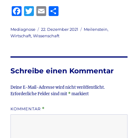
F
T
E
T
a
w
m
ei
c
it
ai
le
Autor
Veröffentlicht
Kategorien
Mediagnose
22. Dezember 2021
Meilenstein
,
am
Wirtschaft
,
Wissenschaft
e
te
l
n
b
r
o
o
Schreibe einen Kommentar
k
Deine E-Mail-Adresse wird nicht veröffentlicht.
Erforderliche Felder sind mit
*
markiert
KOMMENTAR
*