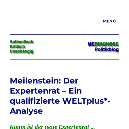
MENÜ
Jeder hat das Recht, seine
Meinung in Wort, Schrift und Bild
frei zu äußern und zu verbreiten
Meilenstein: Der
Expertenrat – Ein
qualifizierte WELTplus*-
Analyse
Kaum ist der neue Expertenrat …