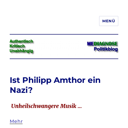
MENÜ
Jeder hat das Recht, seine
Meinung in Wort, Schrift und Bild
frei zu äußern und zu verbreiten
Ist Philipp Amthor ein
Nazi?
Unheilschwangere Musik …
Mehr