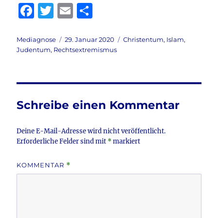
F
T
E
T
a
w
m
ei
c
it
ai
le
Autor
Veröffentlicht
Kategorien
Mediagnose
29. Januar 2020
Christentum
,
Islam
,
am
Judentum
,
Rechtsextremismus
e
te
l
n
b
r
o
o
Schreibe einen Kommentar
k
Deine E-Mail-Adresse wird nicht veröffentlicht.
Erforderliche Felder sind mit
*
markiert
KOMMENTAR
*