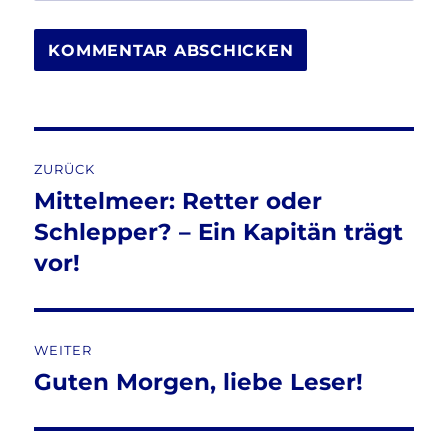
Beitragsnavigation
ZURÜCK
Mittelmeer: Retter oder
Vorheriger
Beitrag:
Schlepper? – Ein Kapitän trägt
vor!
WEITER
Guten Morgen, liebe Leser!
Nächster
Beitrag: