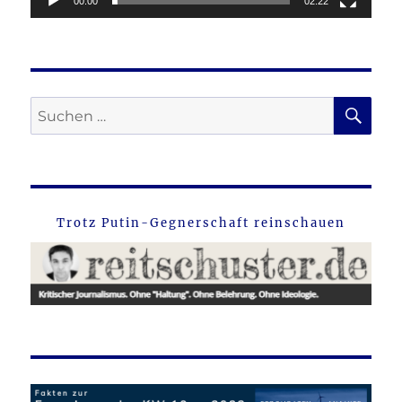
00:00
02:22
SU
Suche
nach:
Trotz Putin-Gegnerschaft reinschauen