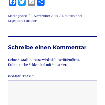
F
T
E
T
a
w
m
ei
c
it
ai
le
Autor
Veröffentlicht
Kategorien
Mediagnose
1. November 2018
Deutschland
,
am
Migration
,
Parteien
e
te
l
n
b
r
o
o
Schreibe einen Kommentar
k
Deine E-Mail-Adresse wird nicht veröffentlicht.
Erforderliche Felder sind mit
*
markiert
KOMMENTAR
*