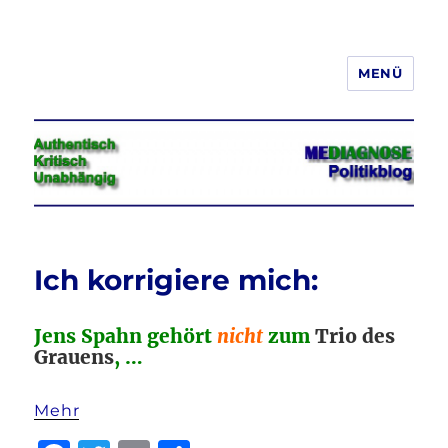
MENÜ
Jeder hat das Recht, seine
Meinung in Wort, Schrift und Bild
frei zu äußern und zu verbreiten
Ich korrigiere mich:
Jens Spahn gehört
nicht
zum
Trio des
Grauens
, …
Mehr