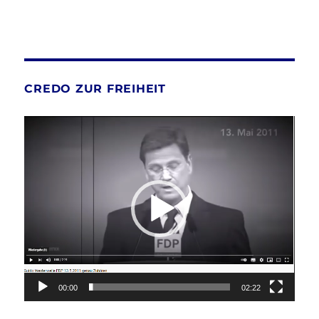
CREDO ZUR FREIHEIT
Video-
Player
00:00
02:22