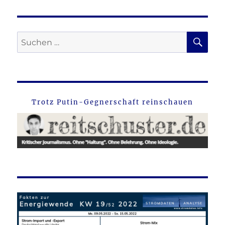
SU
Suche
nach:
Trotz Putin-Gegnerschaft reinschauen