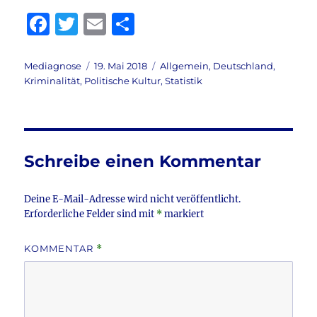
F
T
E
T
a
w
m
ei
c
it
ai
le
Autor
Veröffentlicht
Kategorien
Mediagnose
19. Mai 2018
Allgemein
,
Deutschland
,
am
Kriminalität
,
Politische Kultur
,
Statistik
e
te
l
n
b
r
o
o
Schreibe einen Kommentar
k
Deine E-Mail-Adresse wird nicht veröffentlicht.
Erforderliche Felder sind mit
*
markiert
KOMMENTAR
*