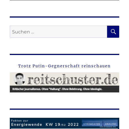
SU
Suche
nach:
Trotz Putin-Gegnerschaft reinschauen