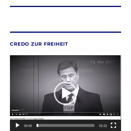
CREDO ZUR FREIHEIT
Video-
Player
00:00
02:22