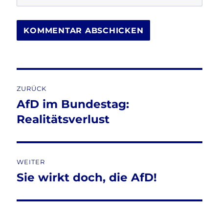
Beitragsnavigation
ZURÜCK
AfD im Bundestag:
Vorheriger
Beitrag:
Realitätsverlust
WEITER
Sie wirkt doch, die AfD!
Nächster
Beitrag: