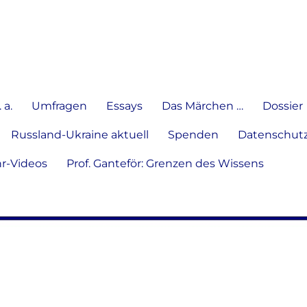
e Meinung in Wort, Schrift und
 a.
Umfragen
Essays
Das Märchen …
Dossier
Russland-Ukraine aktuell
Spenden
Datenschutz
hr-Videos
Prof. Ganteför: Grenzen des Wissens