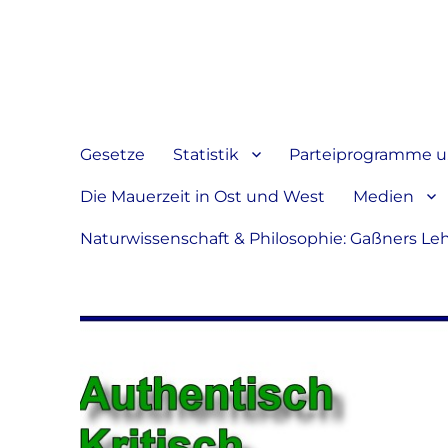
Jeder hat das Recht, sein
verbreiten
Gesetze
Statistik
Parteiprogramme u.
Die Mauerzeit in Ost und West
Medien
Naturwissenschaft & Philosophie: Gaßners Le