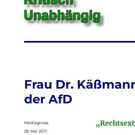
Frau Dr. Käßman
der AfD
„Rechtsex
Autor
Mediagnose
Veröffentlicht
28. Mai 2017