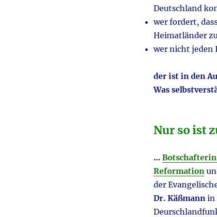
Deutschland k
wer fordert, dass
Heimatländer zu
wer nicht jeden 
der ist in den 
Was selbstverst
Nur so ist 
…
Botschafterin
Reformation
un
der Evangelische
Dr. Käßmann
in
Deurschlandfunk