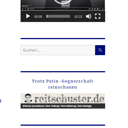
00:00
02:22
SUCHEN
Suche
nach:
.
Trotz Putin-Gegnerschaft
reinschauen
t