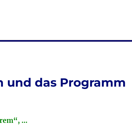
n und das Programm
trem“, …