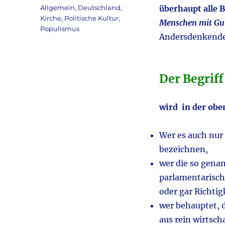
am
Kategorien
Allgemein
,
Deutschland
,
überhaupt alle B
Kirche
,
Politische Kultur
,
Menschen mit Gu
Populismus
Andersdenkend
Der Begriff
wird in der obe
Wer es auch nur
bezeichnen,
wer die so genan
parlamentarische
oder gar Richtig
wer behauptet, 
aus rein wirtsc