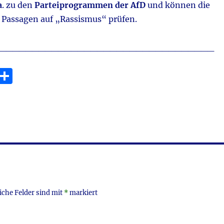
a
. zu den
Parteiprogrammen der AfD
und können die
Passagen auf „Rassismus“ prüfen.
_________________________________
E
T
m
ei
i
le
n
iche Felder sind mit
*
markiert