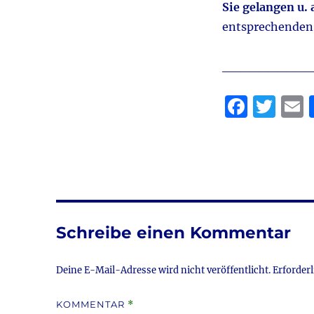
Sie gelangen u. 
entsprechenden 
__________
F
T
a
w
c
it
a
e
te
l
b
r
o
Schreibe einen Kommentar
o
k
Deine E-Mail-Adresse wird nicht veröffentlicht.
Erforderl
KOMMENTAR
*