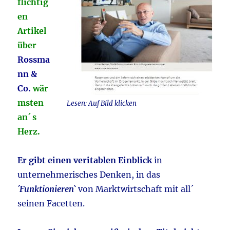
flichtig
en
Artikel
über
Rossma
nn &
Co.
wär
msten
Lesen: Auf Bild klicken
an´ s
Herz.
Er gibt einen veritablen Einblick
in
unternehmerisches Denken, in das
´Funktionieren`
von Marktwirtschaft mit all´
seinen Facetten.