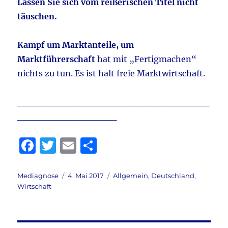
Lassen Sie sich vom reißerischen Titel nicht
täuschen.
Kampf um Marktanteile, um
Marktführerschaft
hat mit „Fertigmachen“
nichts zu tun. Es ist halt freie Marktwirtschaft.
_____________________________
_______________
F
T
E
T
a
w
m
ei
c
it
ai
le
Autor
Veröffentlicht
Kategorien
Mediagnose
4. Mai 2017
Allgemein
,
Deutschland
,
am
Wirtschaft
e
te
l
n
b
r
o