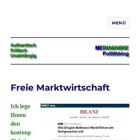
MENÜ
Jeder hat das Recht, seine
Meinung in Wort, Schrift und Bild
frei zu äußern und zu verbreiten
Freie Marktwirtschaft
Ich lege
Ihnen
den
kostenp