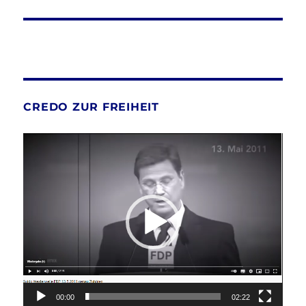
CREDO ZUR FREIHEIT
Video-
Player
00:00
02:22