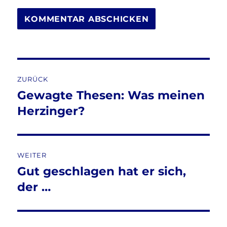
Beitragsnavigation
ZURÜCK
Gewagte Thesen: Was meinen
Vorheriger
Beitrag:
Herzinger?
WEITER
Gut geschlagen hat er sich,
Nächster
Beitrag:
der …