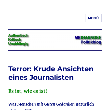
MENÜ
Jeder hat das Recht, seine
Meinung in Wort, Schrift und Bild
frei zu äußern und zu verbreiten
Terror: Krude Ansichten
eines Journalisten
Es ist, wie es ist!
Was
Menschen mit Guten Gedanken
natürlich