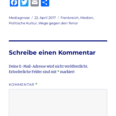
F
T
E
T
a
w
m
ei
c
it
ai
le
Autor
Veröffentlicht
Kategorien
Mediagnose
22. April 2017
Frankreich
,
Medien
,
am
Politische Kultur
,
Wege gegen den Terror
e
te
l
n
b
r
o
o
Schreibe einen Kommentar
k
Deine E-Mail-Adresse wird nicht veröffentlicht.
Erforderliche Felder sind mit
*
markiert
KOMMENTAR
*