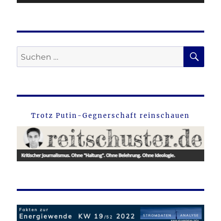
SU
Suche
nach:
Trotz Putin-Gegnerschaft reinschauen