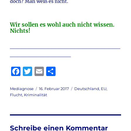
doch? Man weiß es nicht.
Wir sollen es wohl auch nicht wissen.
Nichts!
_____________________________
________________
F
T
E
T
a
w
m
ei
c
it
ai
le
Autor
Veröffentlicht
Kategorien
Mediagnose
16. Februar 2017
Deutschland
,
EU
,
am
Flucht
,
Kriminalität
e
te
l
n
b
r
o
o
Schreibe einen Kommentar