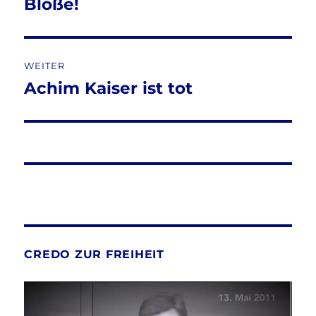
Beitrag:
Blöße!
WEITER
Achim Kaiser ist tot
Nächster
Beitrag:
CREDO ZUR FREIHEIT
Video-
Player