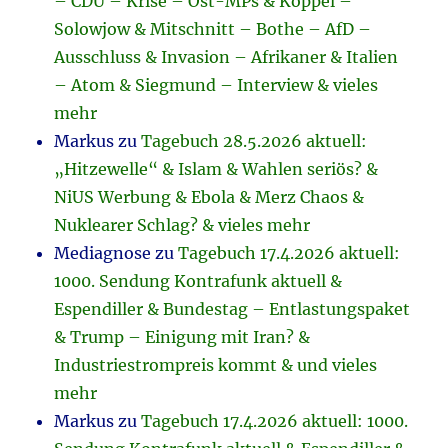
– CDU – Krise – Ost-MPs & Köppel –
Solowjow & Mitschnitt – Bothe – AfD –
Ausschluss & Invasion – Afrikaner & Italien
– Atom & Siegmund – Interview & vieles
mehr
Markus
zu
Tagebuch 28.5.2026 aktuell:
„Hitzewelle“ & Islam & Wahlen seriös? &
NiUS Werbung & Ebola & Merz Chaos &
Nuklearer Schlag? & vieles mehr
Mediagnose
zu
Tagebuch 17.4.2026 aktuell:
1000. Sendung Kontrafunk aktuell &
Espendiller & Bundestag – Entlastungspaket
& Trump – Einigung mit Iran? &
Industriestrompreis kommt & und vieles
mehr
Markus
zu
Tagebuch 17.4.2026 aktuell: 1000.