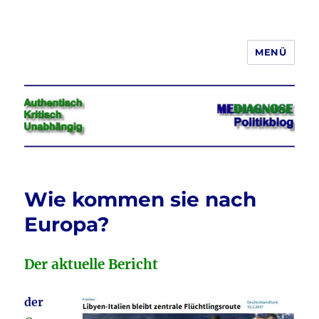
MENÜ
Jeder hat das Recht, seine
Meinung in Wort, Schrift und Bild
frei zu äußern und zu verbreiten
Wie kommen sie nach
Europa?
Der aktuelle Bericht
der