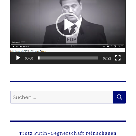
00:00
02:22
SU
Suche
nach:
Trotz Putin-Gegnerschaft reinschauen