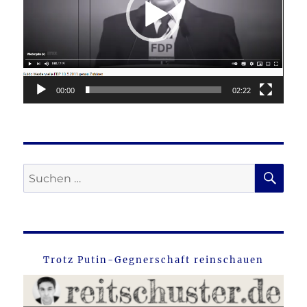
00:00
02:22
SU
Suche
nach:
Trotz Putin-Gegnerschaft reinschauen