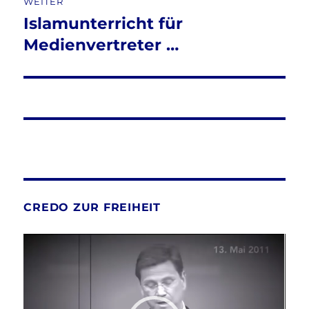
WEITER
Islamunterricht für
Nächster
Beitrag:
Medienvertreter …
CREDO ZUR FREIHEIT
Video-
Player