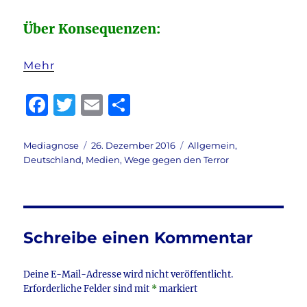
Über Konsequenzen:
Mehr
F
T
E
T
a
w
m
ei
c
it
ai
le
Autor
Veröffentlicht
Kategorien
Mediagnose
26. Dezember 2016
Allgemein
,
am
Deutschland
,
Medien
,
Wege gegen den Terror
e
te
l
n
b
r
o
o
Schreibe einen Kommentar
k
Deine E-Mail-Adresse wird nicht veröffentlicht.
Erforderliche Felder sind mit
*
markiert