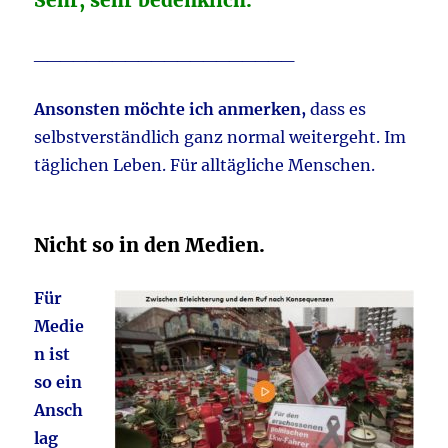
Sehr, sehr bedenklich.
____________________
Ansonsten möchte ich anmerken,
dass es
selbstverständlich ganz normal weitergeht. Im
täglichen Leben. Für alltägliche Menschen.
Nicht so in den Medien.
Für
Medie
n ist
so ein
Ansch
lag