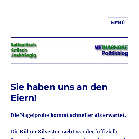
MENÜ
Jeder hat das Recht, seine
Meinung in Wort, Schrift und Bild
frei zu äußern und zu verbreiten
Sie haben uns an den
Eiern!
Die Nagelprobe
kommt schneller als erwartet.
Die
Kölner Silvesternacht
war der ´offizielle`