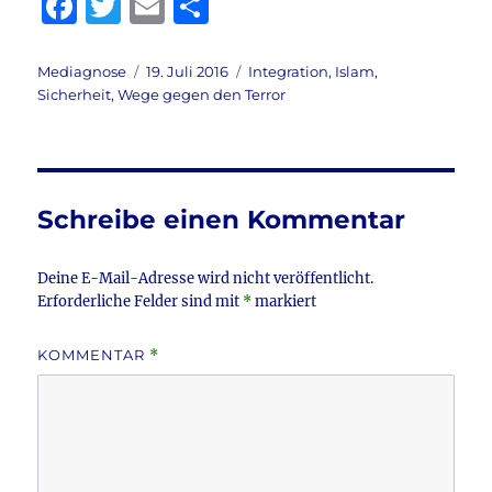
F
T
E
T
a
w
m
ei
c
it
ai
le
Autor
Veröffentlicht
Kategorien
Mediagnose
19. Juli 2016
Integration
,
Islam
,
am
Sicherheit
,
Wege gegen den Terror
e
te
l
n
b
r
o
o
Schreibe einen Kommentar
k
Deine E-Mail-Adresse wird nicht veröffentlicht.
Erforderliche Felder sind mit
*
markiert
KOMMENTAR
*