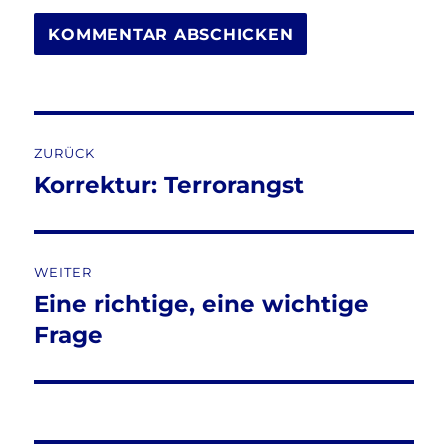
Beitragsnavigation
ZURÜCK
Korrektur: Terrorangst
Vorheriger
Beitrag:
WEITER
Eine richtige, eine wichtige
Nächster
Beitrag:
Frage