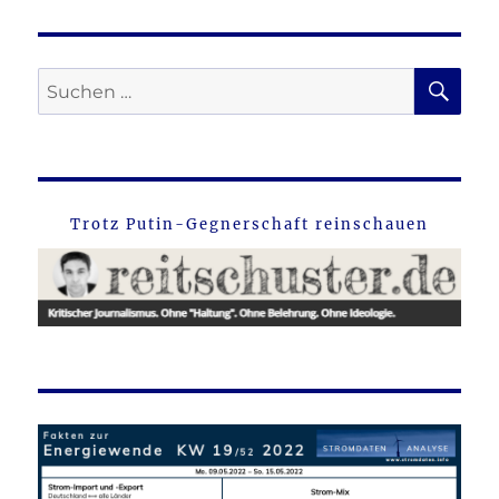
SU
Suche
nach:
Trotz Putin-Gegnerschaft reinschauen