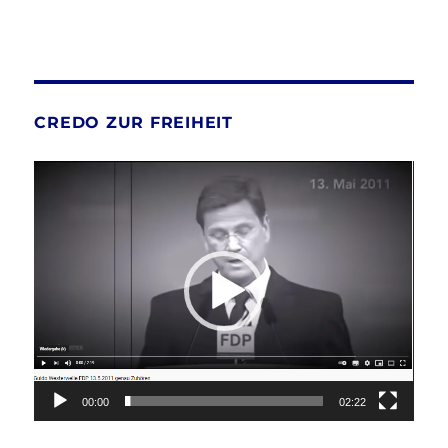
CREDO ZUR FREIHEIT
Video-
Player
00:00
02:22