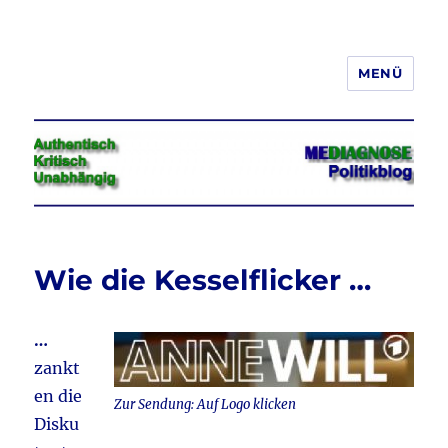
MENÜ
Jeder hat das Recht, seine
Meinung in Wort, Schrift und Bild
frei zu äußern und zu verbreiten
Wie die Kesselflicker …
…
zankt
en die
Zur Sendung: Auf Logo klicken
Disku