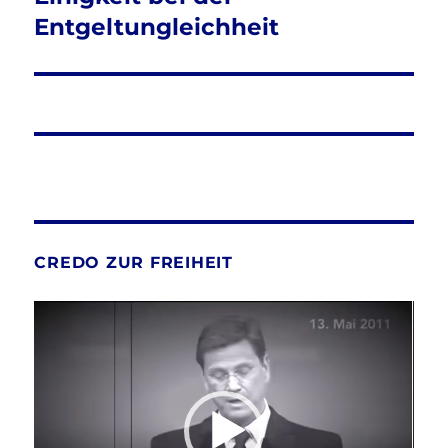
Beitrag:
Entgeltungleichheit
CREDO ZUR FREIHEIT
Video-
Player