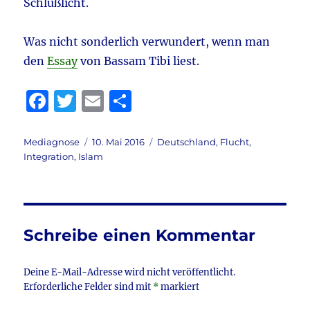
Schlußlicht.
Was nicht sonderlich verwundert, wenn man
den
Essay
von Bassam Tibi liest.
F
T
E
T
a
w
m
ei
c
it
ai
le
Autor
Veröffentlicht
Kategorien
Mediagnose
10. Mai 2016
Deutschland
,
Flucht
,
am
Integration
,
Islam
e
te
l
n
b
r
o
o
Schreibe einen Kommentar
k
Deine E-Mail-Adresse wird nicht veröffentlicht.
Erforderliche Felder sind mit
*
markiert