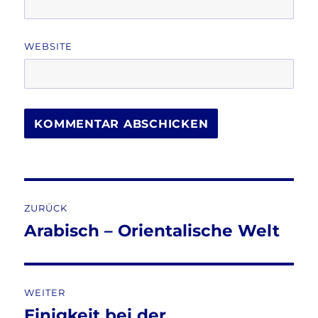
WEBSITE
Beitragsnavigation
ZURÜCK
Arabisch – Orientalische Welt
Vorheriger
Beitrag:
WEITER
Einigkeit bei der
Nächster