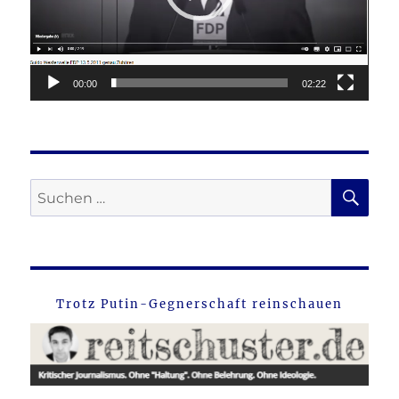
00:00
02:22
SU
Suche
nach:
Trotz Putin-Gegnerschaft reinschauen