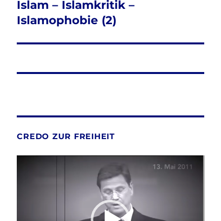
Islam – Islamkritik –
Nächster
Beitrag:
Islamophobie (2)
CREDO ZUR FREIHEIT
Video-
Player