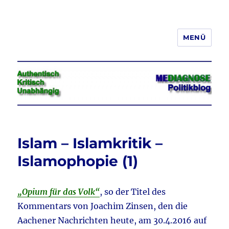
MENÜ
Jeder hat das Recht, seine
Meinung in Wort, Schrift und Bild
frei zu äußern und zu verbreiten
Islam – Islamkritik –
Islamophopie (1)
„Opium für das Volk“
, so der Titel des
Kommentars von Joachim Zinsen, den die
Aachener Nachrichten heute, am 30.4.2016 auf