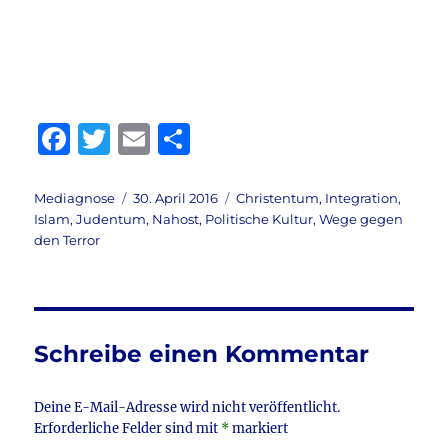
F
T
E
T
a
w
m
ei
c
it
ai
le
Autor
Veröffentlicht
Kategorien
Mediagnose
30. April 2016
Christentum
,
Integration
,
am
Islam
,
Judentum
,
Nahost
,
Politische Kultur
,
Wege gegen
e
te
l
n
den Terror
b
r
o
o
Schreibe einen Kommentar
k
Deine E-Mail-Adresse wird nicht veröffentlicht.
Erforderliche Felder sind mit
*
markiert