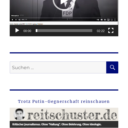
00:00
02:22
SU
Suche
nach:
Trotz Putin-Gegnerschaft reinschauen