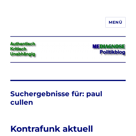
MENÜ
Jeder hat das Recht, seine
Meinung in Wort, Schrift und Bild
frei zu äußern und zu verbreiten
Suchergebnisse für:
paul
cullen
Kontrafunk aktuell