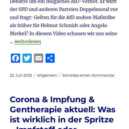
Debatte um ein mögliches AfD-Verbot. Er wirft
der SPD und anderen Parteien Doppelmoral vor
und fragt: Gelten für die AfD andere Maßstäbe
als früher für Helmut Schmidt oder Angela
Merkel? In diesem Video schauen wir uns seine
„Tagebuch eines Rääächtsextremisten 23.7.2025 ak
…
weiterlesen
F
T
E
T
a
w
m
ei
c
it
ai
le
Veröffentlicht
Kategorien
zu
23. Juli 2025
Allgemein
Schreibe einen Kommentar
am
Tagebu
e
te
l
n
eines
b
r
Räääch
Corona & Impfung &
23.7.20
o
aktuell:
Gentherapie aktuell: Was
o
Fürstin
ist wirklich in der Spritze
Gloria
k
–