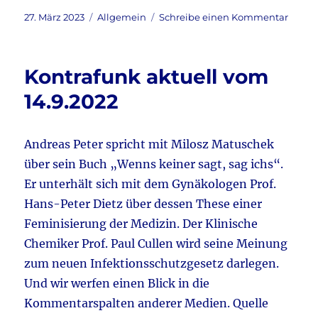
c
it
ai
le
Veröffentlicht
Kategorien
zu
27. März 2023
Allgemein
Schreibe einen Kommentar
am
Kontr
e
te
l
n
aktuel
b
r
27.3.2
Kontrafunk aktuell vom
&
o
Kontr
14.9.2022
o
Nachr
vom
k
27.3.2
Andreas Peter spricht mit Milosz Matuschek
–
über sein Buch „Wenns keiner sagt, sag ichs“.
6:00
Uhr
Er unterhält sich mit dem Gynäkologen Prof.
Hans-Peter Dietz über dessen These einer
Feminisierung der Medizin. Der Klinische
Chemiker Prof. Paul Cullen wird seine Meinung
zum neuen Infektionsschutzgesetz darlegen.
Und wir werfen einen Blick in die
Kommentarspalten anderer Medien. Quelle