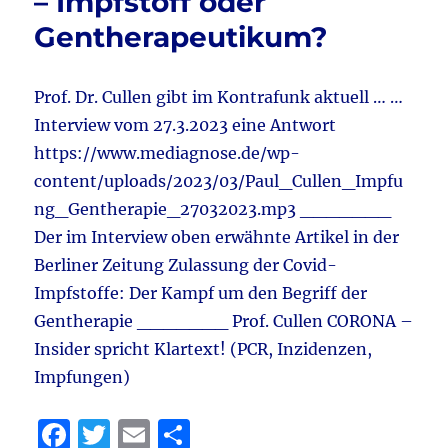
– Impfstoff oder
Alice
Weidel
Gentherapeutikum?
&
Weidel
–
Prof. Dr. Cullen gibt im Kontrafunk aktuell … …
Polizei
Interview vom 27.3.2023 eine Antwort
–
ARD
https://www.mediagnose.de/wp-
&
content/uploads/2023/03/Paul_Cullen_Impfu
Forsa
ng_Gentherapie_27032023.mp3 _______
–
CDU/C
Der im Interview oben erwähnte Artikel in der
und
Berliner Zeitung Zulassung der Covid-
AfD
Impfstoffe: Der Kampf um den Begriff der
gleicha
&
Gentherapie _______ Prof. Cullen CORONA –
Kalifat
Insider spricht Klartext! (PCR, Inzidenzen,
Impfungen)
F
T
E
T