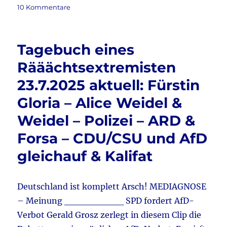
am
zu
10 Kommentare
e
te
l
n
Ist
b
r
eine
Impfung
o
Tagebuch eines
der
o
Ausweg?
Rääächtsextremisten
k
23.7.2025 aktuell: Fürstin
Gloria – Alice Weidel &
Weidel – Polizei – ARD &
Forsa – CDU/CSU und AfD
gleichauf & Kalifat
Deutschland ist komplett Arsch! MEDIAGNOSE
– Meinung _________ SPD fordert AfD-
Verbot Gerald Grosz zerlegt in diesem Clip die