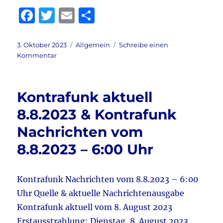
F
T
E
T
a
w
m
ei
c
it
ai
le
Veröffentlicht
Kategorien
3. Oktober 2023
Allgemein
Schreibe einen
am
zu
Kommentar
e
te
l
n
Kontrafunk
b
r
aktuell
3.10.2023
o
Kontrafunk aktuell
&
o
Kontrafunk
8.8.2023 & Kontrafunk
Nachrichten
k
Nachrichten vom
vom
3.10.2023
8.8.2023 – 6:00 Uhr
–
6:00
Uhr
Kontrafunk Nachrichten vom 8.8.2023 – 6:00
Uhr Quelle & aktuelle Nachrichtenausgabe
Kontrafunk aktuell vom 8. August 2023
Erstausstrahlung: Dienstag, 8. August 2023,