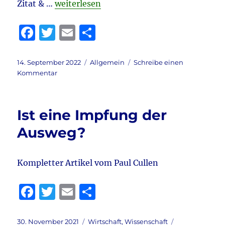
„Kontrafunk aktuell vom 14.9.2022“
Zitat & …
weiterlesen
F
T
E
T
a
w
m
ei
c
it
ai
le
Veröffentlicht
Kategorien
14. September 2022
Allgemein
Schreibe einen
am
zu
Kommentar
e
te
l
n
Kontrafunk
b
r
aktuell
vom
o
Ist eine Impfung der
14.9.2022
o
Ausweg?
k
Kompletter Artikel vom Paul Cullen
F
T
E
T
a
w
m
ei
c
it
ai
le
Veröffentlicht
Kategorien
30. November 2021
Wirtschaft
,
Wissenschaft