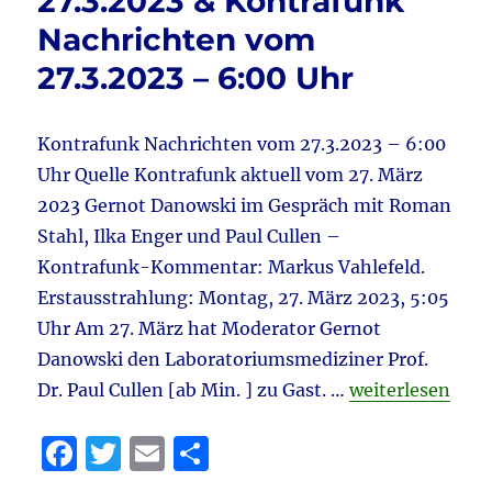
27.3.2023 & Kontrafunk
Nachrichten
k
Nachrichten vom
vom
8.8.2023
27.3.2023 – 6:00 Uhr
–
6:00
Uhr
Kontrafunk Nachrichten vom 27.3.2023 – 6:00
Uhr Quelle Kontrafunk aktuell vom 27. März
2023 Gernot Danowski im Gespräch mit Roman
Stahl, Ilka Enger und Paul Cullen –
Kontrafunk-Kommentar: Markus Vahlefeld.
Erstausstrahlung: Montag, 27. März 2023, 5:05
Uhr Am 27. März hat Moderator Gernot
Danowski den Laboratoriumsmediziner Prof.
„Kontrafunk akt
Dr. Paul Cullen [ab Min. ] zu Gast. …
weiterlesen
F
T
E
T
a
w
m
ei