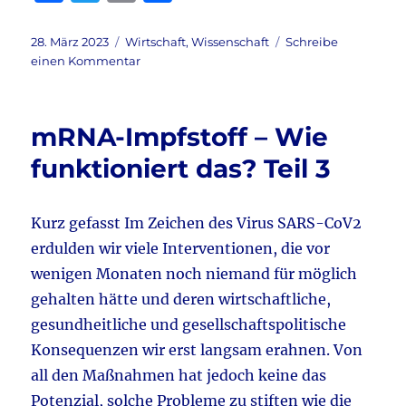
a
w
m
ei
c
it
ai
le
Veröffentlicht
Kategorien
28. März 2023
Wirtschaft
,
Wissenschaft
Schreibe
am
zu
einen Kommentar
e
te
l
n
Corona
b
r
&
Impfung
o
mRNA-Impfstoff – Wie
&
o
Gentherapie
funktioniert das? Teil 3
aktuell:
k
Was
ist
Kurz gefasst Im Zeichen des Virus SARS-CoV2
wirklich
erdulden wir viele Interventionen, die vor
in
der
wenigen Monaten noch niemand für möglich
Spritze
gehalten hätte und deren wirtschaftliche,
–
gesundheitliche und gesellschaftspolitische
Impfstoff
oder
Konsequenzen wir erst langsam erahnen. Von
Gentherapeutikum?
all den Maßnahmen hat jedoch keine das
Potenzial, solche Probleme zu stiften wie die