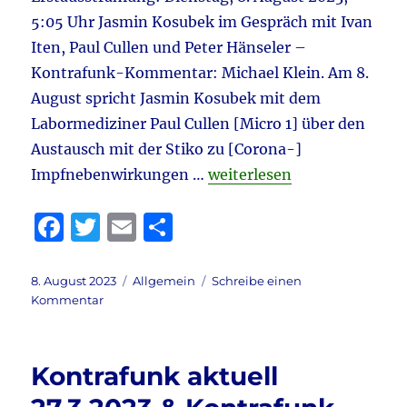
5:05 Uhr Jasmin Kosubek im Gespräch mit Ivan
Iten, Paul Cullen und Peter Hänseler –
Kontrafunk-Kommentar: Michael Klein. Am 8.
August spricht Jasmin Kosubek mit dem
Labormediziner Paul Cullen [Micro 1] über den
Austausch mit der Stiko zu [Corona-]
„Kontrafunk aktuell 8.8.2
Impfnebenwirkungen …
weiterlesen
F
T
E
T
a
w
m
ei
c
it
ai
le
Veröffentlicht
Kategorien
8. August 2023
Allgemein
Schreibe einen
am
zu
Kommentar
e
te
l
n
Kontrafunk
b
r
aktuell
8.8.2023
o
Kontrafunk aktuell
&
o
Kontrafunk