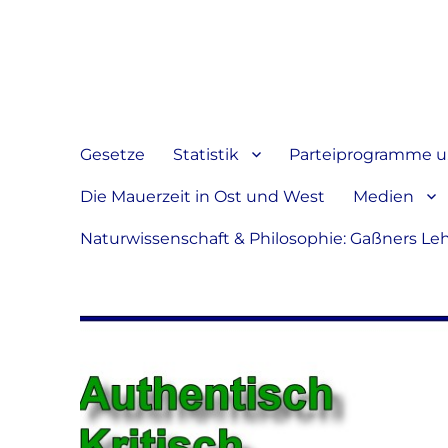
Jeder hat das Recht, sein
verbreiten
Gesetze
Statistik
Parteiprogramme u.
Die Mauerzeit in Ost und West
Medien
Naturwissenschaft & Philosophie: Gaßners Le