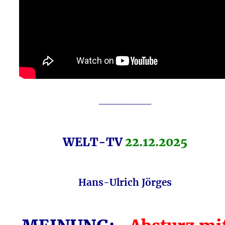
________
WELT-TV
22.12.2025
Hans-Ulrich Jörges