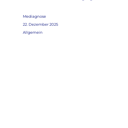
Autor
Mediagnose
Veröffentlicht
22. Dezember 2025
am
Kategorien
Allgemein