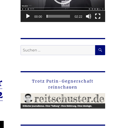
00:00
02:22
SUCHEN
Suche
nach:
r
Trotz Putin-Gegnerschaft
reinschauen
2