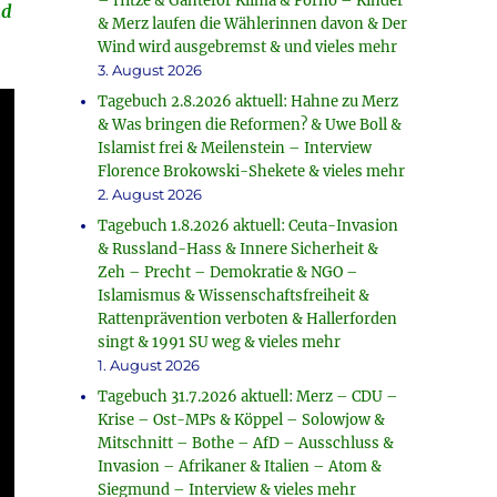
– Hitze & Ganteför Klima & Porno – Kinder
nd
& Merz laufen die Wählerinnen davon & Der
Wind wird ausgebremst & und vieles mehr
3. August 2026
Tagebuch 2.8.2026 aktuell: Hahne zu Merz
& Was bringen die Reformen? & Uwe Boll &
Islamist frei & Meilenstein – Interview
Florence Brokowski-Shekete & vieles mehr
2. August 2026
Tagebuch 1.8.2026 aktuell: Ceuta-Invasion
& Russland-Hass & Innere Sicherheit &
Zeh – Precht – Demokratie & NGO –
Islamismus & Wissenschaftsfreiheit &
Rattenprävention verboten & Hallerforden
singt & 1991 SU weg & vieles mehr
1. August 2026
Tagebuch 31.7.2026 aktuell: Merz – CDU –
Krise – Ost-MPs & Köppel – Solowjow &
Mitschnitt – Bothe – AfD – Ausschluss &
Invasion – Afrikaner & Italien – Atom &
Siegmund – Interview & vieles mehr