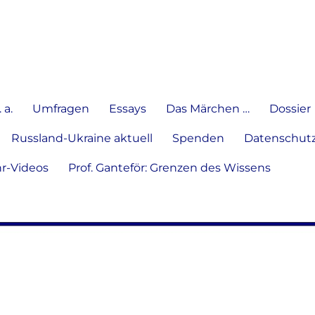
e Meinung in Wort, Schrift und
 a.
Umfragen
Essays
Das Märchen …
Dossier
Russland-Ukraine aktuell
Spenden
Datenschutz
hr-Videos
Prof. Ganteför: Grenzen des Wissens