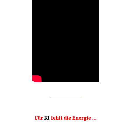
________
Für
KI
fehlt die Energie …