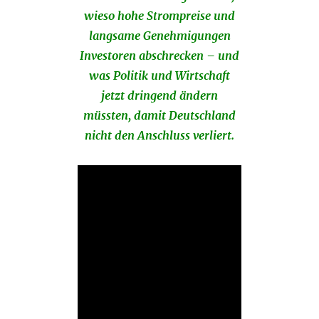
wieso hohe Strompreise und
langsame Genehmigungen
Investoren abschrecken – und
was Politik und Wirtschaft
jetzt dringend ändern
müssten, damit Deutschland
nicht den Anschluss verliert.