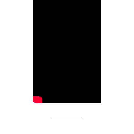
________