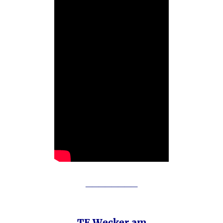
________
TE Wecker am