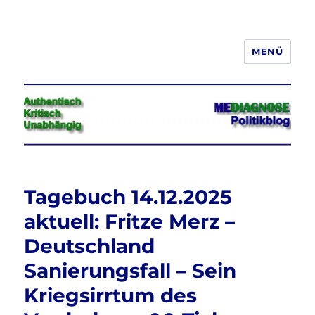
MENÜ
Jeder hat das Recht, seine
Meinung in Wort, Schrift und Bild
frei zu äußern und zu verbreiten
Tagebuch 14.12.2025
aktuell: Fritze Merz –
Deutschland
Sanierungsfall – Sein
Kriegsirrtum des