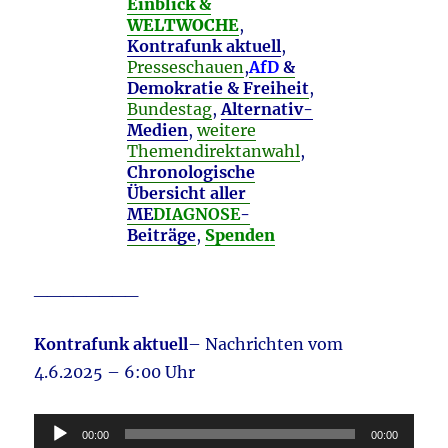
Einblick &
WELTWOCHE
,
Kontrafunk aktuell
,
Presseschauen
,
AfD
&
Demokratie & Freiheit
,
Bundestag
,
Alternativ-
Medien
,
weitere
Themendirektanwahl
,
Chronologische
Übersicht aller
ME
DIAGNOSE
-
Beiträge
,
Spenden
________
Kontrafunk aktuell
– Nachrichten vom
4.6.2025 – 6:00 Uhr
Audio-
00:00
00:00