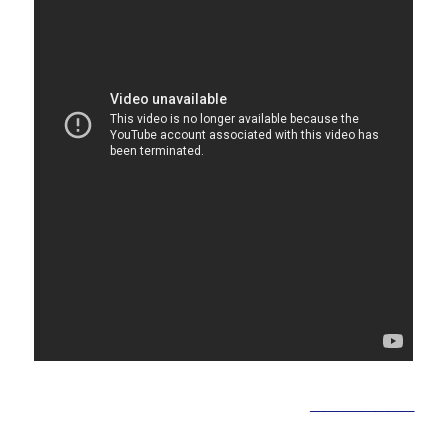
________