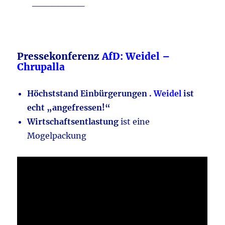
________
Pressekonferenz
AfD: Weidel –
Chrupalla
Höchststand Einbürgerungen .
Weidel
ist
echt „angefressen!“
Wirtschaftsentlastung
ist eine
Mogelpackung