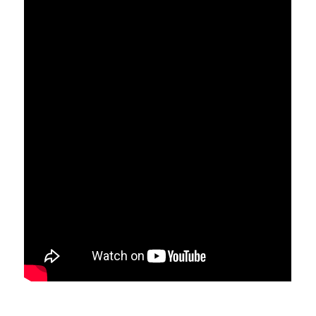
________