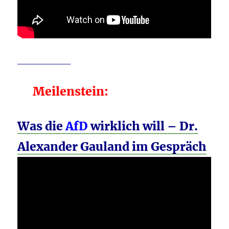
________
Meilenstein:
Was die
AfD
wirklich will – Dr.
Alexander Gauland im Gespräch