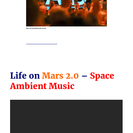
________
Life on
Mars 2.0
–
Space
Ambient Music