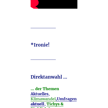
________
*Ironie!
________
Direktanwahl …
… der Themen
Aktuelles
,
Klimawandel
,
Umfragen
aktuell
,
Tichys &