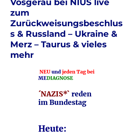
Vosgerau bei NIUS live
zum
Zurückweisungsbeschlus
s & Russland – Ukraine &
Merz – Taurus & vieles
mehr
NEU
und
jeden Tag bei
ME
DIAGNOSE
´NAZIS*`
reden
im Bundestag
Heute: