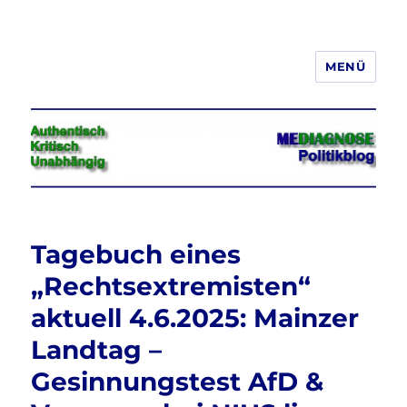
MENÜ
Jeder hat das Recht, seine
Meinung in Wort, Schrift und Bild
frei zu äußern und zu verbreiten
Tagebuch eines
„Rechtsextremisten“
aktuell 4.6.2025: Mainzer
Landtag –
Gesinnungstest AfD &