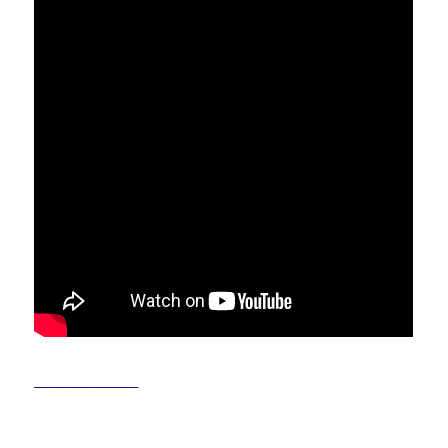
________