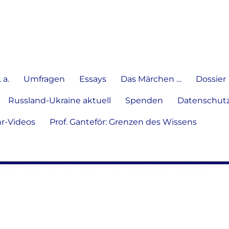
e Meinung in Wort, Schrift und
 a.
Umfragen
Essays
Das Märchen …
Dossier
Russland-Ukraine aktuell
Spenden
Datenschutz
hr-Videos
Prof. Ganteför: Grenzen des Wissens