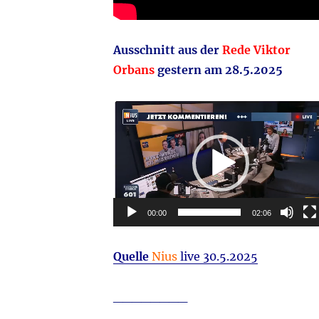
Ausschnitt aus der
Rede Viktor
Orbans
gestern am 28.5.2025
Video-
Player
00:00
02:06
Quelle
Nius
live 30.5.2025
________