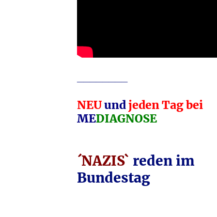
________
NEU
und
jeden Tag bei
ME
DIAGNOSE
´NAZIS`
reden im
Bundestag