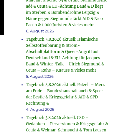
Marcant & Rente 63 & Grüne Stahlindustrie
adé & Ceuta & EU-Ächtung Baud & D liegt
im Sterben & Bombendrohne Leipzig &
Häme gegen Siegmund stärkt AfD & Nico
Paech & 1.000 Juristen & vieles mehr
6. August 2026
Tagebuch 5.8.2026 aktuell: Islamische
Selbstoffenbarung & Strom-
Abschaltplattform & Queer-Angriff auf
Deutschland & EU-Ächtung für Jacques
Baud & Winter-Talk – Ulrich Siegmund &
Ceuta – Ruhs – Knauss & vieles mehr
5. August 2026
Tagebuch 4.8.2026 aktuell: Patzelt – Merz
am Ende – Bundeshaushalt auch & Speer
der Bestie & Kriegsgefahr & AfD & SPD-
Rechnung &
4. August 2026
Tagebuch 3.8.2026 aktuell: CSD –
Gedanken – Perversionen & Kriegsgefahr &
Ceuta & Weimar-Sehnsucht & Tom Lausen