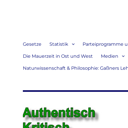
Jeder hat das Recht, sein
verbreiten
Gesetze
Statistik
Parteiprogramme u.
Die Mauerzeit in Ost und West
Medien
Naturwissenschaft & Philosophie: Gaßners Le