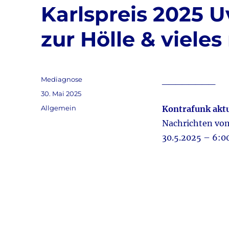
Karlspreis 2025 
zur Hölle & viele
Autor
Mediagnose
________
Veröffentlicht
30. Mai 2025
am
Kategorien
Allgemein
Kontrafunk aktu
Nachrichten v
30.5.2025 – 6:0
Audio-
Player