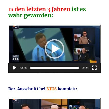
den letzten 3 Jahren
ist es
In
wahr geworden:
Video-
Player
00:00
00:25
Der Ausschnitt bei
NIUS
komplett:
Video-
Player