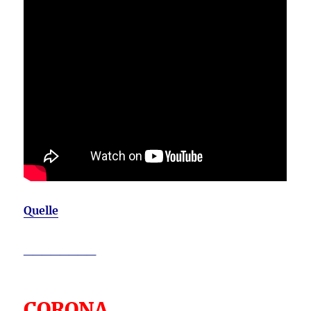
Quelle
________
CORONA