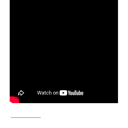
________