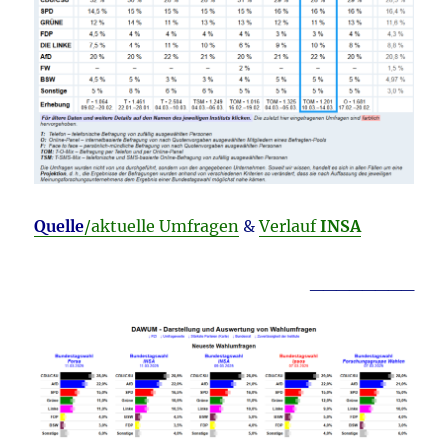
Quelle
/aktuelle Umfragen
&
Verlauf
INSA
________