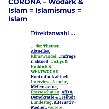
CORONA – Wodark &
Islam = Islamismus =
Islam
Direktanwahl …
… der Themen
Aktuelles
,
Klimawandel
,
Umfrage
n
aktuell
,
Tichys &
Einblick &
WELTWOCHE
,
Kontrafunk aktuell
,
Interviews & mehr
,
Meilensteine
,
Presseschauen
,
AfD
&
Demokratie & Freiheit
,
Bundestag
,
Alternativ-
Medien
,
weitere