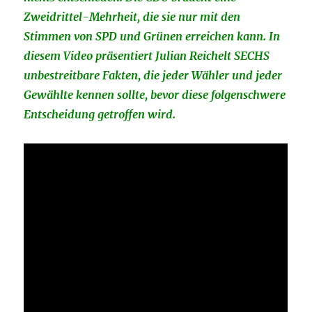
Zweidrittel-Mehrheit, die sie nur mit den
Stimmen von SPD und Grünen erreichen kann. In
diesem Video präsentiert Julian Reichelt SECHS
unbestreitbare Fakten, die jeder Wähler und jeder
Gewählte kennen sollte, bevor diese folgenschwere
Entscheidung getroffen wird.