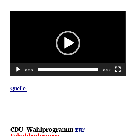
Video-
Player
00:00
00:58
Quelle
________
CDU-Wahlprogramm
zur
Schuldenbremse