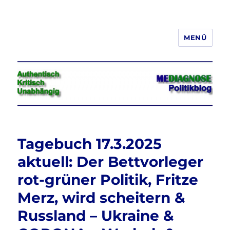
MENÜ
Jeder hat das Recht, seine
Meinung in Wort, Schrift und Bild
frei zu äußern und zu verbreiten
Tagebuch 17.3.2025
aktuell: Der Bettvorleger
rot-grüner Politik, Fritze
Merz, wird scheitern &
Russland – Ukraine &