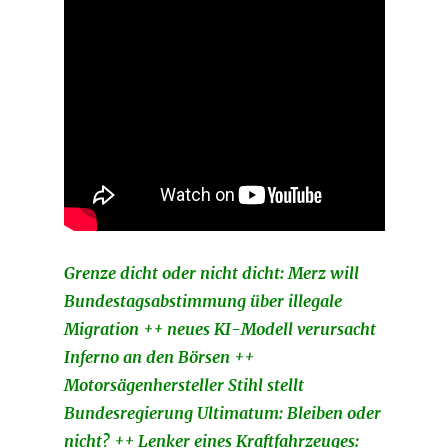
Grenze dicht oder nicht dicht: Merz will
Bundestagsabstimmung über illegale
Migration ++ neues KI-Modell verursacht
Inferno an den Börsen ++
Motorsägenhersteller Stihl stellt
Bundesregierung Ultimatum: Bleiben oder
nicht? ++ Lenker eines Kraftfahrzeuges: