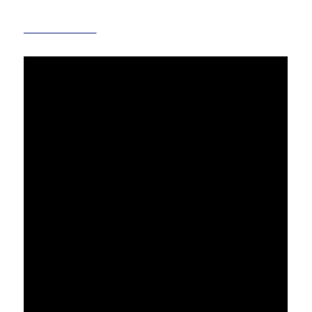
________