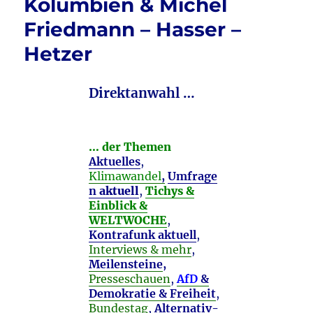
Kolumbien & Michel
Friedmann – Hasser –
Hetzer
Direktanwahl …
… der Themen
Aktuelles
,
Klimawandel
,
Umfrage
n
aktuell
,
Tichys &
Einblick &
WELTWOCHE
,
Kontrafunk aktuell
,
Interviews & mehr
,
Meilensteine
,
Presseschauen
,
AfD
&
Demokratie & Freiheit
,
Bundestag
,
Alternativ-