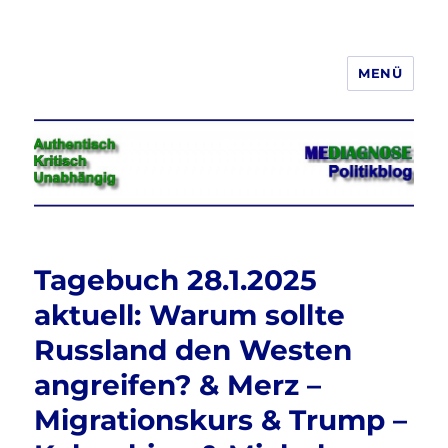
MENÜ
Jeder hat das Recht, seine
Meinung in Wort, Schrift und Bild
frei zu äußern und zu verbreiten
Tagebuch 28.1.2025
aktuell: Warum sollte
Russland den Westen
angreifen? & Merz –
Migrationskurs & Trump –