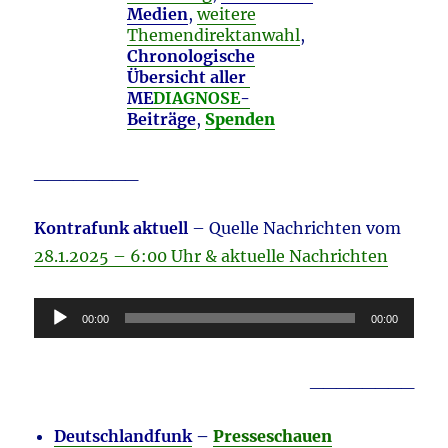
Medien
,
weitere
Themendirektanwahl
,
Chronologische
Übersicht aller
ME
DIAGNOSE
-
Beiträge
,
Spenden
________
Kontrafunk aktuell
– Quelle Nachrichten vom
28.1.2025 – 6:00 Uhr & aktuelle Nachrichten
Audio-
00:00
00:00
Player
________
Deutschlandfunk
–
Presseschauen