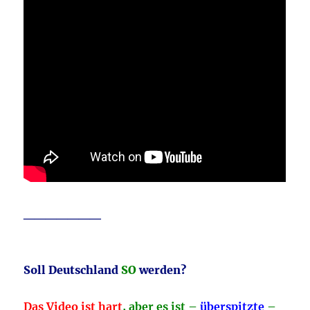
_______
Soll Deutschland
SO
werden?
Das Video ist hart
, aber es ist –
überspitzte
–