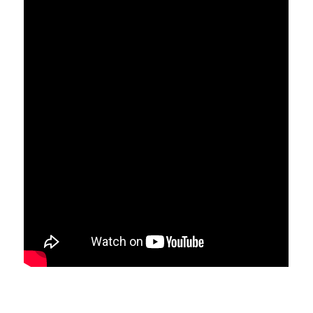
_________