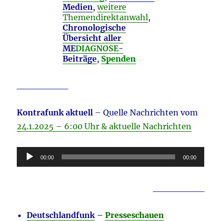
Medien
,
weitere
Themendirektanwahl
,
Chronologische
Übersicht aller
ME
DIAGNOSE
-
Beiträge
,
Spenden
________
Kontrafunk aktuell
– Quelle Nachrichten vom
24.1.2025 – 6:00 Uhr & aktuelle Nachrichten
Audio-
00:00
00:00
Player
________
Deutschlandfunk
–
Presseschauen