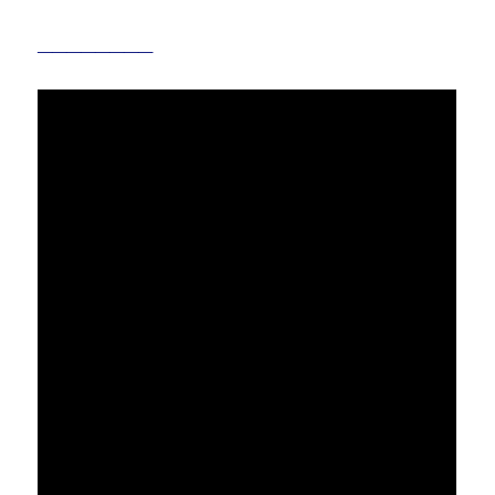
________