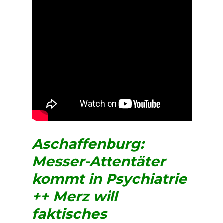
Aschaffenburg:
Messer-Attentäter
kommt in Psychiatrie
++ Merz will
faktisches