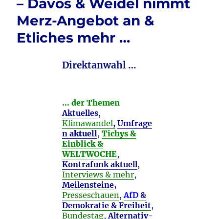
– Davos & Weidel nimmt
Merz-Angebot an &
Etliches mehr …
Direktanwahl …
… der Themen
Aktuelles
,
Klimawandel
,
Umfrage
n
aktuell
,
Tichys &
Einblick &
WELTWOCHE
,
Kontrafunk aktuell
,
Interviews & mehr
,
Meilensteine
,
Presseschauen
,
AfD
&
Demokratie & Freiheit
,
Bundestag
,
Alternativ-