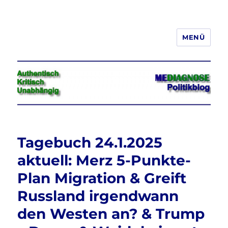
MENÜ
Jeder hat das Recht, seine
Meinung in Wort, Schrift und Bild
frei zu äußern und zu verbreiten
Tagebuch 24.1.2025
aktuell: Merz 5-Punkte-
Plan Migration & Greift
Russland irgendwann
den Westen an? & Trump